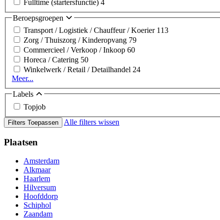
Fulltime (startersfunctie)
4
Beroepsgroepen
Transport / Logistiek / Chauffeur / Koerier
113
Zorg / Thuiszorg / Kinderopvang
79
Commercieel / Verkoop / Inkoop
60
Horeca / Catering
50
Winkelwerk / Retail / Detailhandel
24
Meer...
Labels
Topjob
Alle filters wissen
Filters Toepassen
Plaatsen
Amsterdam
Alkmaar
Haarlem
Hilversum
Hoofddorp
Schiphol
Zaandam