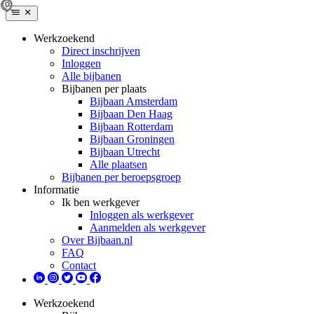
Werkzoekend
Direct inschrijven
Inloggen
Alle bijbanen
Bijbanen per plaats
Bijbaan Amsterdam
Bijbaan Den Haag
Bijbaan Rotterdam
Bijbaan Groningen
Bijbaan Utrecht
Alle plaatsen
Bijbanen per beroepsgroep
Informatie
Ik ben werkgever
Inloggen als werkgever
Aanmelden als werkgever
Over Bijbaan.nl
FAQ
Contact
Werkzoekend