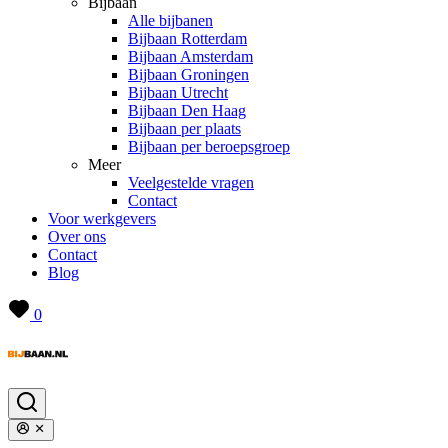
Bijbaan
Alle bijbanen
Bijbaan Rotterdam
Bijbaan Amsterdam
Bijbaan Groningen
Bijbaan Utrecht
Bijbaan Den Haag
Bijbaan per plaats
Bijbaan per beroepsgroep
Meer
Veelgestelde vragen
Contact
Voor werkgevers
Over ons
Contact
Blog
0