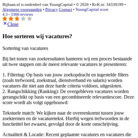
Bijbaan.nl is onderdeel van YoungCapital • © 2026 • KvK nr: 34330199 •
Algemene voorwaarden
•
Privacy
Contact
•
YoungCapital score
4.3 - 3366 reviews
Close
Hoe sorteren wij vacatures?
Sortering van vacatures
Bij het tonen van zoekresultaten hanteren wij een proces bestaande
uit twee stappen om de meest relevante vacatures te presenteren:
1. Filtering: Op basis van jouw zoekopdracht en ingestelde filters
(zoals trefwoord, zoekstraal, dienstverband en salaris) worden
vacatures die niet aan deze harde criteria voldoen, uitgesloten.
2. Rangschikking (Ranking): De overgebleven vacatures worden
gerangschikt op basis van een gecombineerde relevantiescore. Deze
score wordt als volgt opgebouwd:
Tekstuele match: We kijken naar de overeenkomst tussen jouw
zoektermen en de vacaturetekst. Hierbij wegen trefwoorden in de
functietitel het zwaarst, gevolgd door de korte omschrijving.
Actualiteit & Locatie: Recent geplaatste vacatures en vacatures die