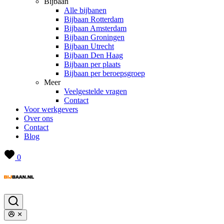
Bijbaan
Alle bijbanen
Bijbaan Rotterdam
Bijbaan Amsterdam
Bijbaan Groningen
Bijbaan Utrecht
Bijbaan Den Haag
Bijbaan per plaats
Bijbaan per beroepsgroep
Meer
Veelgestelde vragen
Contact
Voor werkgevers
Over ons
Contact
Blog
0