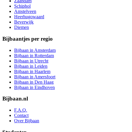
Zaandam
Schiphol
Amstelveen
Heerhugowaard
Beverwijk
Diemen
Bijbaantjes per regio
Bijbaan in Amsterdam
Bijbaan in Rotterdam
Bijbaan in Utrecht
Bijbaan in Leiden
Bijbaan in Haarlem
Bijbaan in Amersfoort
Bijbaan in Den Haag
Bijbaan in Eindhoven
Bijbaan.nl
F.A.Q.
Contact
Over Bijbaan