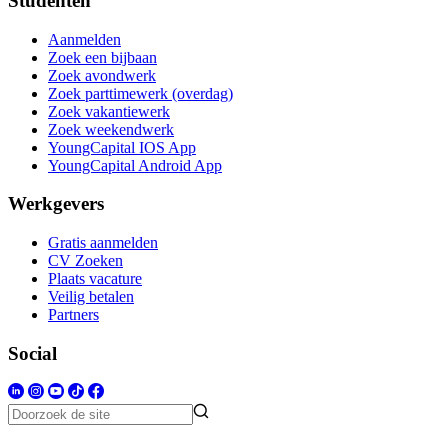
Studenten
Aanmelden
Zoek een bijbaan
Zoek avondwerk
Zoek parttimewerk (overdag)
Zoek vakantiewerk
Zoek weekendwerk
YoungCapital IOS App
YoungCapital Android App
Werkgevers
Gratis aanmelden
CV Zoeken
Plaats vacature
Veilig betalen
Partners
Social