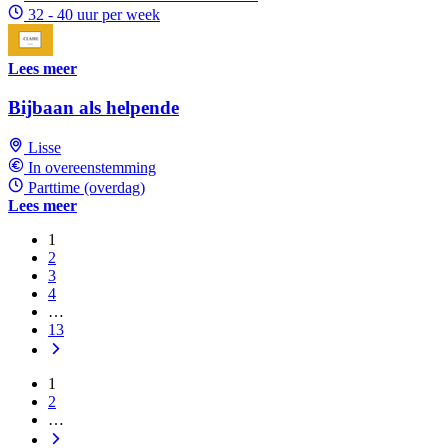
32 - 40 uur per week
Lees meer
Bijbaan als helpende
Lisse
In overeenstemming
Parttime (overdag)
Lees meer
1
2
3
4
…
13
1
2
…