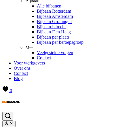
Bijbaan
Alle bijbanen
Bijbaan Rotterdam
Bijbaan Amsterdam
Bijbaan Groningen
Bijbaan Utrecht
Bijbaan Den Haag
Bijbaan per plaats
Bijbaan per beroepsgroep
Meer
Veelgestelde vragen
Contact
Voor werkgevers
Over ons
Contact
Blog
0