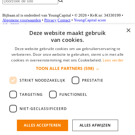
Bijbaan.nl is onderdeel van YoungCapital • © 2026 • KvK nr: 34330199 •
Algemene voorwaarden
•
Privacy
Contact
•
YoungCapital score
4.3 - 3366 reviews
×
Deze website maakt gebruik
van cookies.
Inloggen als bedrijf
Deze website gebruikt cookies om uw gebruikerservaring te
verbeteren. Door onze website te gebruiken, stemt u in met alle
E-mail
*
cookies in overeenstemming met ons Cookiebeleid.
Lees verder
TOON ALLE PARTNERS
(598) →
Wachtwoord
STRIKT NOODZAKELIJK
PRESTATIE
login gegevens onthouden
Wachtwoord vergeten?
login
TARGETING
FUNCTIONEEL
Bedrijf aanmelden
NIET-GECLASSIFICEERD
Na het aanmelden kun je meteen je vacature plaatsen en heb je je
nieuwe collega/werknemer zo gevonden!
ALLES ACCEPTEREN
ALLES AFWIJZEN
Heb je nog geen gratis bedrijfsprofiel?