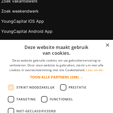
Zoek vakantiewerk
Zoek weekendwerk
YoungCapital IOS App
YoungCapital Android App
×
Werkgevers
Deze website maakt gebruik
van cookies.
Gratis aanmelden
Deze website gebruikt cookies om uw gebruikerservaring te
verbeteren. Door onze website te gebruiken, stemt u in met alle
CV Zoeken
cookies in overeenstemming met ons Cookiebeleid.
Lees verder
Plaats vacature
TOON ALLE PARTNERS
(598) →
Veilig betalen
STRIKT NOODZAKELIJK
PRESTATIE
Partners
TARGETING
FUNCTIONEEL
NIET-GECLASSIFICEERD