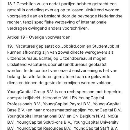
18.2 Geschillen zullen nadat partijen hebben getracht een
geschil in onderling overleg op te lossen uitsluitend worden
voorgelegd aan en beslecht door de bevoegde Nederlandse
rechter, tenzij specifieke wetgeving of internationale
verdragen dwingend anders voorschrijven.
Artikel 19 - Overige voorwaarden
19.1 Vacatures geplaatst op Jobbird.com en StudentJob.nl
kunnen afkomstig zijn van zowel directe werkgevers als
uitzendbureaus. Echter, op Uitzendbureau.nl mogen
uitsluitend vacatures door uitzendbureaus geplaatst
worden. In de context van onze dienstverlening is het van
belang dat alle facturen gerelateerd aan de geleverde
diensten binnen de gestelde termijnen worden voldaan.
YoungCapital Group B.V. is een rechtspersoon met beperkte
aansprakelijkheid. Hieronder VALLEN YoungCapital
Professionals B.V., YoungCapital Payroll B.V., Young¬Capital
Base B.V. (en haar groepsmaatschappijen YoungCapital B.V.,
YoungCapital International B.V. en CN Belgium N.V.), NoXa
B.V., YoungCapital Soluti¬ons B.V., YoungCapital University
B.V., YoungCapital Resources B.V., YoungCapital Staff B.V.