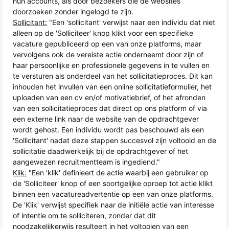
hun accounts, als door bezoekers die de websites
doorzoeken zonder ingelogd te zijn.
Sollicitant:
"Een 'sollicitant' verwijst naar een individu dat niet
alleen op de 'Solliciteer' knop klikt voor een specifieke
vacature gepubliceerd op een van onze platforms, maar
vervolgens ook de vereiste actie onderneemt door zijn of
haar persoonlijke en professionele gegevens in te vullen en
te versturen als onderdeel van het sollicitatieproces. Dit kan
inhouden het invullen van een online sollicitatieformulier, het
uploaden van een cv en/of motivatiebrief, of het afronden
van een sollicitatieproces dat direct op ons platform of via
een externe link naar de website van de opdrachtgever
wordt gehost. Een individu wordt pas beschouwd als een
'Sollicitant' nadat deze stappen succesvol zijn voltooid en de
sollicitatie daadwerkelijk bij de opdrachtgever of het
aangewezen recruitmentteam is ingediend."
Klik:
"Een 'klik' definieert de actie waarbij een gebruiker op
de 'Solliciteer' knop of een soortgelijke oproep tot actie klikt
binnen een vacatureadvertentie op een van onze platforms.
De 'Klik' verwijst specifiek naar de initiële actie van interesse
of intentie om te solliciteren, zonder dat dit
noodzakelijkerwijs resulteert in het voltooien van een