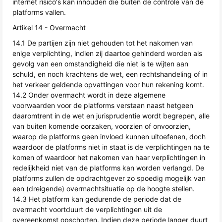
internet risico's kan inhouden die buiten de controle van de
platforms vallen.
Artikel 14 - Overmacht
14.1 De partijen zijn niet gehouden tot het nakomen van
enige verplichting, indien zij daartoe gehinderd worden als
gevolg van een omstandigheid die niet is te wijten aan
schuld, en noch krachtens de wet, een rechtshandeling of in
het verkeer geldende opvattingen voor hun rekening komt.
14.2 Onder overmacht wordt in deze algemene
voorwaarden voor de platforms verstaan naast hetgeen
daaromtrent in de wet en jurisprudentie wordt begrepen, alle
van buiten komende oorzaken, voorzien of onvoorzien,
waarop de platforms geen invloed kunnen uitoefenen, doch
waardoor de platforms niet in staat is de verplichtingen na te
komen of waardoor het nakomen van haar verplichtingen in
redelijkheid niet van de platforms kan worden verlangd. De
platforms zullen de opdrachtgever zo spoedig mogelijk van
een (dreigende) overmachtsituatie op de hoogte stellen.
14.3 Het platform kan gedurende de periode dat de
overmacht voortduurt de verplichtingen uit de
overeenkomst opschorten. Indien deze periode langer duurt