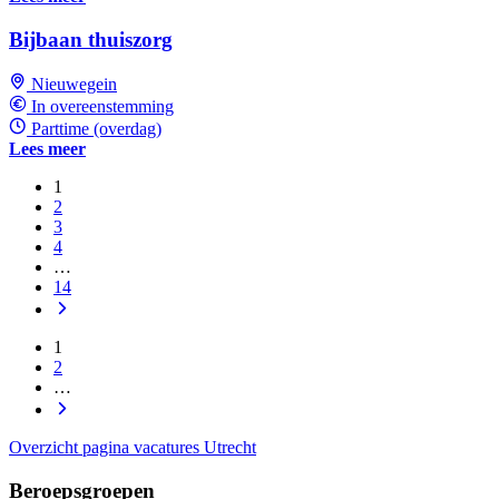
Bijbaan thuiszorg
Nieuwegein
In overeenstemming
Parttime (overdag)
Lees meer
1
2
3
4
…
14
1
2
…
Overzicht pagina vacatures Utrecht
Beroepsgroepen