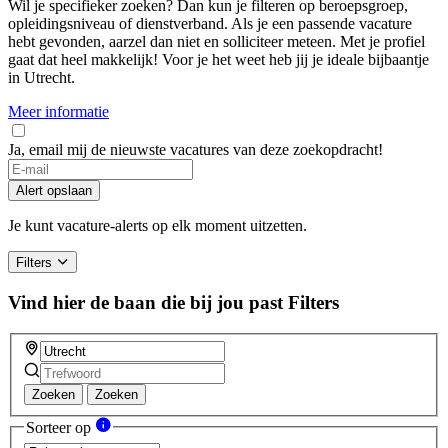
Wil je specifieker zoeken? Dan kun je filteren op beroepsgroep,
opleidingsniveau of dienstverband. Als je een passende vacature
hebt gevonden, aarzel dan niet en solliciteer meteen. Met je profiel
gaat dat heel makkelijk! Voor je het weet heb jij je ideale bijbaantje
in Utrecht.
Meer informatie
Ja, email mij de nieuwste vacatures van deze zoekopdracht!
If
you
Alert opslaan
are
a
Je kunt vacature-alerts op elk moment uitzetten.
human,
ignore
Filters
this
field
Vind hier de baan die bij jou past
Filters
Zoeken
Zoeken
Sorteer op