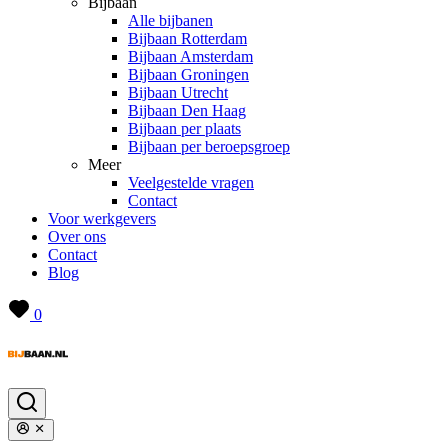
Bijbaan
Alle bijbanen
Bijbaan Rotterdam
Bijbaan Amsterdam
Bijbaan Groningen
Bijbaan Utrecht
Bijbaan Den Haag
Bijbaan per plaats
Bijbaan per beroepsgroep
Meer
Veelgestelde vragen
Contact
Voor werkgevers
Over ons
Contact
Blog
0