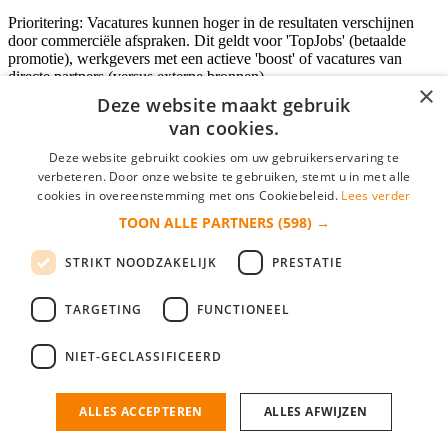
Prioritering: Vacatures kunnen hoger in de resultaten verschijnen
door commerciële afspraken. Dit geldt voor 'TopJobs' (betaalde
promotie), werkgevers met een actieve 'boost' of vacatures van
directe partners (versus externe bronnen).
×
Deze website maakt gebruik
van cookies.
Inloggen als bedrijf
Deze website gebruikt cookies om uw gebruikerservaring te
verbeteren. Door onze website te gebruiken, stemt u in met alle
E-mail
*
cookies in overeenstemming met ons Cookiebeleid.
Lees verder
TOON ALLE PARTNERS
(598) →
Wachtwoord
STRIKT NOODZAKELIJK
PRESTATIE
login gegevens onthouden
Wachtwoord vergeten?
login
TARGETING
FUNCTIONEEL
Bedrijf aanmelden
NIET-GECLASSIFICEERD
Na het aanmelden kun je meteen je vacature plaatsen en heb je je
nieuwe collega/werknemer zo gevonden!
ALLES ACCEPTEREN
ALLES AFWIJZEN
Heb je nog geen gratis bedrijfsprofiel?