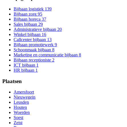
Bijbaan logistiek
139
Bijbaan zorg
95
Bijbaan horeca
37
Sales bijbaan
29
Administratieve bijbaan
20
Winkel bijbaan
16
Callcenter bijbaan
13
Bijbaan promotiewerk
9
Schoonmaak bijbaan
8
Marketing en communicatie bijbaan
8
Bijbaan receptioniste
2
ICT bijbaan
1
HR bijbaan
1
Plaatsen
Amersfoort
Nieuwegein
Leusden
Houten
Woerden
Soest
Zeist