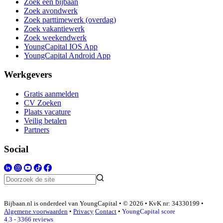
Zoek een bijbaan
Zoek avondwerk
Zoek parttimewerk (overdag)
Zoek vakantiewerk
Zoek weekendwerk
YoungCapital IOS App
YoungCapital Android App
Werkgevers
Gratis aanmelden
CV Zoeken
Plaats vacature
Veilig betalen
Partners
Social
Bijbaan.nl is onderdeel van YoungCapital • © 2026 • KvK nr: 34330199 •
Algemene voorwaarden
•
Privacy
Contact
•
YoungCapital score
4.3 - 3366 reviews