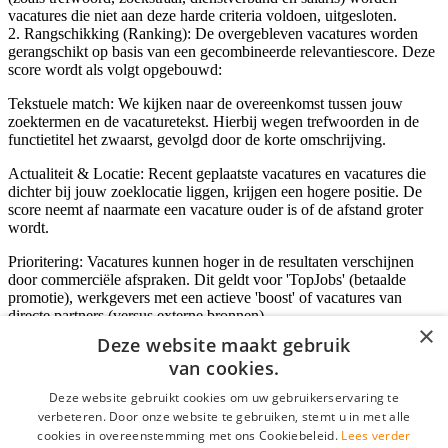
vacatures die niet aan deze harde criteria voldoen, uitgesloten.
2. Rangschikking (Ranking): De overgebleven vacatures worden
gerangschikt op basis van een gecombineerde relevantiescore. Deze
score wordt als volgt opgebouwd:
Tekstuele match: We kijken naar de overeenkomst tussen jouw
zoektermen en de vacaturetekst. Hierbij wegen trefwoorden in de
functietitel het zwaarst, gevolgd door de korte omschrijving.
Actualiteit & Locatie: Recent geplaatste vacatures en vacatures die
dichter bij jouw zoeklocatie liggen, krijgen een hogere positie. De
score neemt af naarmate een vacature ouder is of de afstand groter
wordt.
Prioritering: Vacatures kunnen hoger in de resultaten verschijnen
door commerciële afspraken. Dit geldt voor 'TopJobs' (betaalde
promotie), werkgevers met een actieve 'boost' of vacatures van
directe partners (versus externe bronnen).
×
Deze website maakt gebruik
van cookies.
Inloggen als bedrijf
Deze website gebruikt cookies om uw gebruikerservaring te
verbeteren. Door onze website te gebruiken, stemt u in met alle
E-mail
*
cookies in overeenstemming met ons Cookiebeleid.
Lees verder