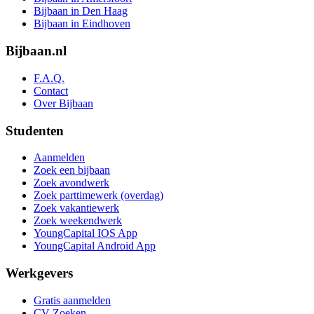
Bijbaan in Den Haag
Bijbaan in Eindhoven
Bijbaan.nl
F.A.Q.
Contact
Over Bijbaan
Studenten
Aanmelden
Zoek een bijbaan
Zoek avondwerk
Zoek parttimewerk (overdag)
Zoek vakantiewerk
Zoek weekendwerk
YoungCapital IOS App
YoungCapital Android App
Werkgevers
Gratis aanmelden
CV Zoeken