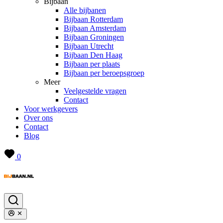
Bijbaan
Alle bijbanen
Bijbaan Rotterdam
Bijbaan Amsterdam
Bijbaan Groningen
Bijbaan Utrecht
Bijbaan Den Haag
Bijbaan per plaats
Bijbaan per beroepsgroep
Meer
Veelgestelde vragen
Contact
Voor werkgevers
Over ons
Contact
Blog
0