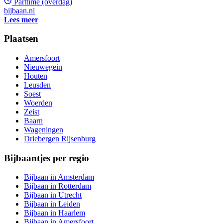
Parttime (overdag)
bijbaan.nl
Lees meer
Plaatsen
Amersfoort
Nieuwegein
Houten
Leusden
Soest
Woerden
Zeist
Baarn
Wageningen
Driebergen Rijsenburg
Bijbaantjes per regio
Bijbaan in Amsterdam
Bijbaan in Rotterdam
Bijbaan in Utrecht
Bijbaan in Leiden
Bijbaan in Haarlem
Bijbaan in Amersfoort