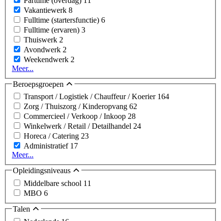
Parttime (overdag)
11
Vakantiewerk
8
Fulltime (startersfunctie)
6
Fulltime (ervaren)
3
Thuiswerk
2
Avondwerk
2
Weekendwerk
2
Meer...
Beroepsgroepen
Transport / Logistiek / Chauffeur / Koerier
164
Zorg / Thuiszorg / Kinderopvang
62
Commercieel / Verkoop / Inkoop
28
Winkelwerk / Retail / Detailhandel
24
Horeca / Catering
23
Administratief
17
Meer...
Opleidingsniveaus
Middelbare school
11
MBO
6
Talen