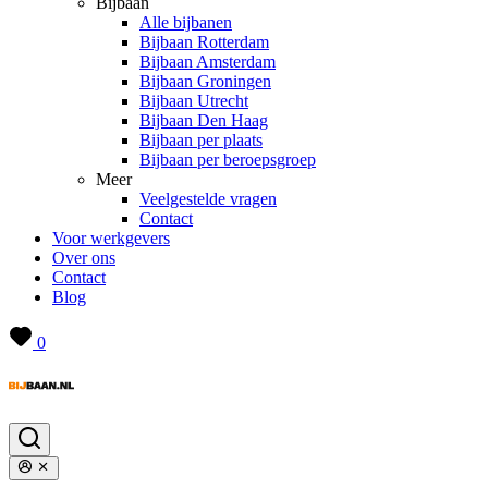
Bijbaan
Alle bijbanen
Bijbaan Rotterdam
Bijbaan Amsterdam
Bijbaan Groningen
Bijbaan Utrecht
Bijbaan Den Haag
Bijbaan per plaats
Bijbaan per beroepsgroep
Meer
Veelgestelde vragen
Contact
Voor werkgevers
Over ons
Contact
Blog
0