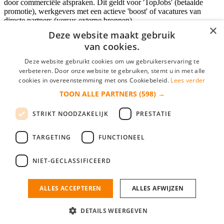
door commerciële afspraken. Dit geldt voor 'TopJobs' (betaalde
promotie), werkgevers met een actieve 'boost' of vacatures van
directe partners (versus externe bronnen).
×
Deze website maakt gebruik
van cookies.
Inloggen als bedrijf
Deze website gebruikt cookies om uw gebruikerservaring te
verbeteren. Door onze website te gebruiken, stemt u in met alle
E-mail
*
cookies in overeenstemming met ons Cookiebeleid.
Lees verder
TOON ALLE PARTNERS
(598) →
Wachtwoord
STRIKT NOODZAKELIJK
PRESTATIE
login gegevens onthouden
Wachtwoord vergeten?
login
TARGETING
FUNCTIONEEL
Bedrijf aanmelden
NIET-GECLASSIFICEERD
Na het aanmelden kun je meteen je vacature plaatsen en heb je je
nieuwe collega/werknemer zo gevonden!
ALLES ACCEPTEREN
ALLES AFWIJZEN
Heb je nog geen gratis bedrijfsprofiel?
DETAILS WEERGEVEN
Bedrijf aanmelden