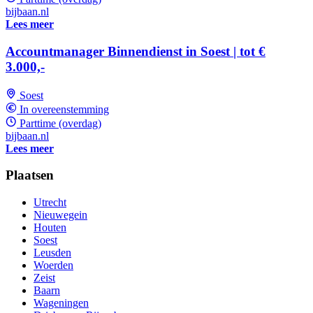
bijbaan.nl
Lees meer
Accountmanager Binnendienst in Soest | tot €
3.000,-
Soest
In overeenstemming
Parttime (overdag)
bijbaan.nl
Lees meer
Plaatsen
Utrecht
Nieuwegein
Houten
Soest
Leusden
Woerden
Zeist
Baarn
Wageningen