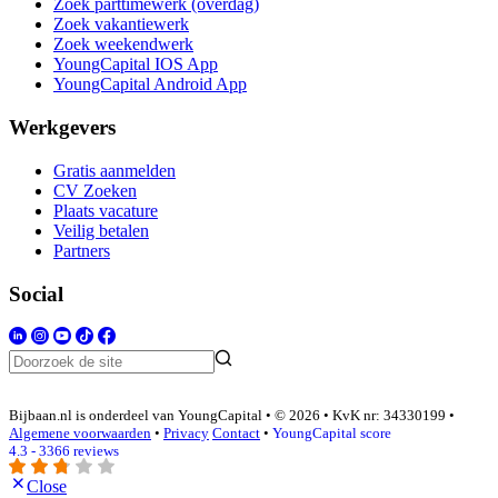
Zoek parttimewerk (overdag)
Zoek vakantiewerk
Zoek weekendwerk
YoungCapital IOS App
YoungCapital Android App
Werkgevers
Gratis aanmelden
CV Zoeken
Plaats vacature
Veilig betalen
Partners
Social
Bijbaan.nl is onderdeel van YoungCapital • © 2026 • KvK nr: 34330199 •
Algemene voorwaarden
•
Privacy
Contact
•
YoungCapital score
4.3 - 3366 reviews
Close