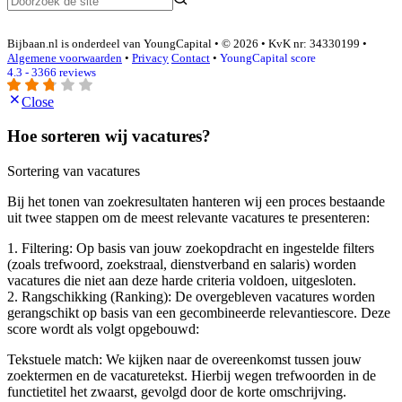
Bijbaan.nl is onderdeel van YoungCapital • © 2026 • KvK nr: 34330199 •
Algemene voorwaarden
•
Privacy
Contact
•
YoungCapital score
4.3 - 3366 reviews
Close
Hoe sorteren wij vacatures?
Sortering van vacatures
Bij het tonen van zoekresultaten hanteren wij een proces bestaande
uit twee stappen om de meest relevante vacatures te presenteren:
1. Filtering: Op basis van jouw zoekopdracht en ingestelde filters
(zoals trefwoord, zoekstraal, dienstverband en salaris) worden
vacatures die niet aan deze harde criteria voldoen, uitgesloten.
2. Rangschikking (Ranking): De overgebleven vacatures worden
gerangschikt op basis van een gecombineerde relevantiescore. Deze
score wordt als volgt opgebouwd:
Tekstuele match: We kijken naar de overeenkomst tussen jouw
zoektermen en de vacaturetekst. Hierbij wegen trefwoorden in de
functietitel het zwaarst, gevolgd door de korte omschrijving.