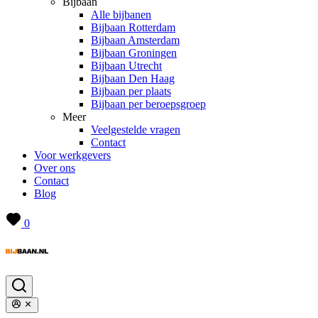
Bijbaan
Alle bijbanen
Bijbaan Rotterdam
Bijbaan Amsterdam
Bijbaan Groningen
Bijbaan Utrecht
Bijbaan Den Haag
Bijbaan per plaats
Bijbaan per beroepsgroep
Meer
Veelgestelde vragen
Contact
Voor werkgevers
Over ons
Contact
Blog
0