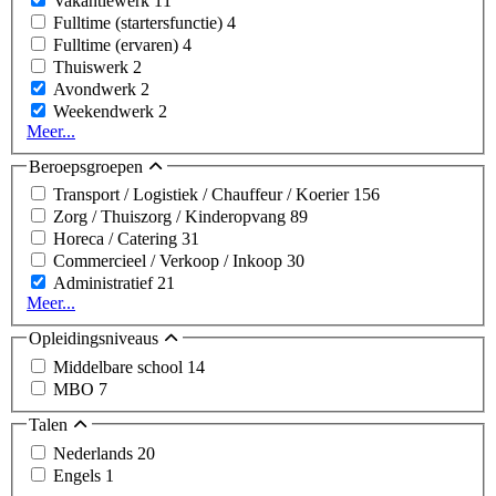
Vakantiewerk
11
Fulltime (startersfunctie)
4
Fulltime (ervaren)
4
Thuiswerk
2
Avondwerk
2
Weekendwerk
2
Meer...
Beroepsgroepen
Transport / Logistiek / Chauffeur / Koerier
156
Zorg / Thuiszorg / Kinderopvang
89
Horeca / Catering
31
Commercieel / Verkoop / Inkoop
30
Administratief
21
Meer...
Opleidingsniveaus
Middelbare school
14
MBO
7
Talen
Nederlands
20
Engels
1