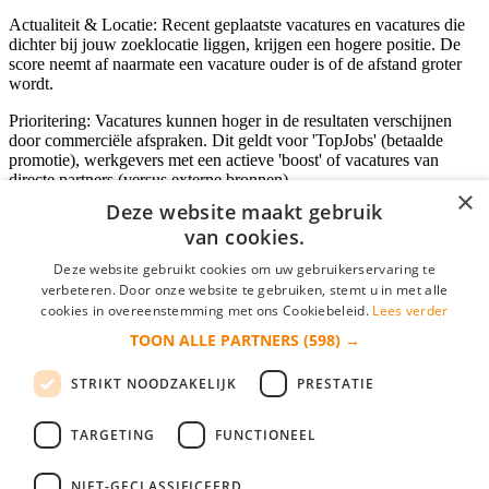
Actualiteit & Locatie: Recent geplaatste vacatures en vacatures die
dichter bij jouw zoeklocatie liggen, krijgen een hogere positie. De
score neemt af naarmate een vacature ouder is of de afstand groter
wordt.
Prioritering: Vacatures kunnen hoger in de resultaten verschijnen
door commerciële afspraken. Dit geldt voor 'TopJobs' (betaalde
promotie), werkgevers met een actieve 'boost' of vacatures van
directe partners (versus externe bronnen).
×
Deze website maakt gebruik
van cookies.
Inloggen als bedrijf
Deze website gebruikt cookies om uw gebruikerservaring te
verbeteren. Door onze website te gebruiken, stemt u in met alle
E-mail
*
cookies in overeenstemming met ons Cookiebeleid.
Lees verder
TOON ALLE PARTNERS
(598) →
Wachtwoord
STRIKT NOODZAKELIJK
PRESTATIE
login gegevens onthouden
Wachtwoord vergeten?
login
TARGETING
FUNCTIONEEL
Bedrijf aanmelden
NIET-GECLASSIFICEERD