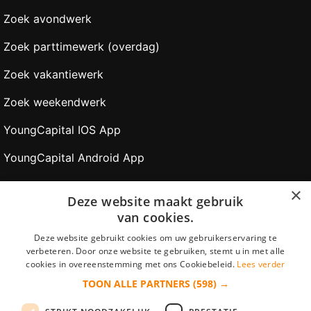
Zoek avondwerk
Zoek parttimewerk (overdag)
Zoek vakantiewerk
Zoek weekendwerk
YoungCapital IOS App
YoungCapital Android App
×
Werkgevers
Deze website maakt gebruik
van cookies.
Gratis aanmelden
Deze website gebruikt cookies om uw gebruikerservaring te
verbeteren. Door onze website te gebruiken, stemt u in met alle
CV Zoeken
cookies in overeenstemming met ons Cookiebeleid.
Lees verder
Plaats vacature
TOON ALLE PARTNERS
(598) →
Veilig betalen