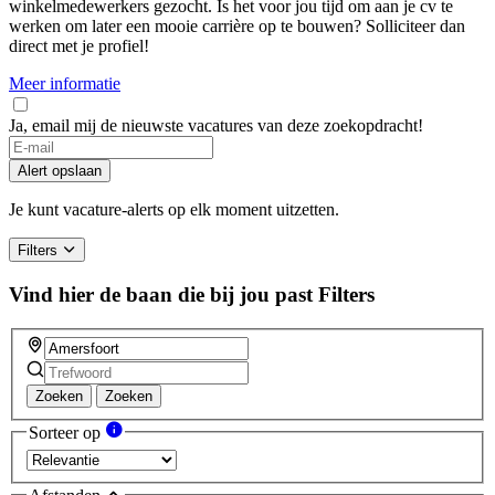
winkelmedewerkers gezocht. Is het voor jou tijd om aan je cv te
werken om later een mooie carrière op te bouwen? Solliciteer dan
direct met je profiel!
Meer informatie
Ja, email mij de nieuwste vacatures van deze zoekopdracht!
If
you
Alert opslaan
are
a
Je kunt vacature-alerts op elk moment uitzetten.
human,
ignore
Filters
this
field
Vind hier de baan die bij jou past
Filters
Zoeken
Zoeken
Sorteer op