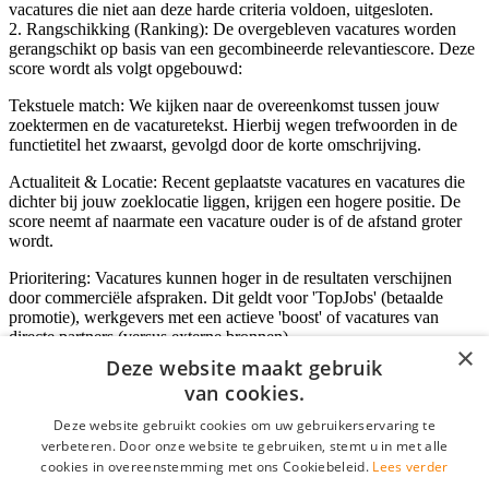
vacatures die niet aan deze harde criteria voldoen, uitgesloten.
2. Rangschikking (Ranking): De overgebleven vacatures worden
gerangschikt op basis van een gecombineerde relevantiescore. Deze
score wordt als volgt opgebouwd:
Tekstuele match: We kijken naar de overeenkomst tussen jouw
zoektermen en de vacaturetekst. Hierbij wegen trefwoorden in de
functietitel het zwaarst, gevolgd door de korte omschrijving.
Actualiteit & Locatie: Recent geplaatste vacatures en vacatures die
dichter bij jouw zoeklocatie liggen, krijgen een hogere positie. De
score neemt af naarmate een vacature ouder is of de afstand groter
wordt.
Prioritering: Vacatures kunnen hoger in de resultaten verschijnen
door commerciële afspraken. Dit geldt voor 'TopJobs' (betaalde
promotie), werkgevers met een actieve 'boost' of vacatures van
directe partners (versus externe bronnen).
×
Deze website maakt gebruik
van cookies.
Inloggen als bedrijf
Deze website gebruikt cookies om uw gebruikerservaring te
verbeteren. Door onze website te gebruiken, stemt u in met alle
E-mail
*
cookies in overeenstemming met ons Cookiebeleid.
Lees verder