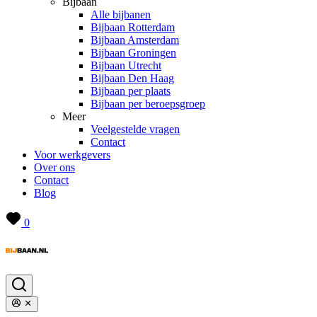
Bijbaan
Alle bijbanen
Bijbaan Rotterdam
Bijbaan Amsterdam
Bijbaan Groningen
Bijbaan Utrecht
Bijbaan Den Haag
Bijbaan per plaats
Bijbaan per beroepsgroep
Meer
Veelgestelde vragen
Contact
Voor werkgevers
Over ons
Contact
Blog
0