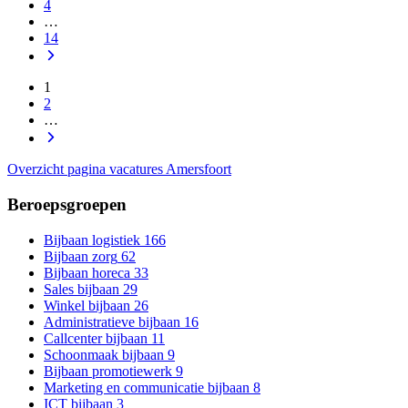
4
…
14
1
2
…
Overzicht pagina vacatures Amersfoort
Beroepsgroepen
Bijbaan logistiek
166
Bijbaan zorg
62
Bijbaan horeca
33
Sales bijbaan
29
Winkel bijbaan
26
Administratieve bijbaan
16
Callcenter bijbaan
11
Schoonmaak bijbaan
9
Bijbaan promotiewerk
9
Marketing en communicatie bijbaan
8
ICT bijbaan
3