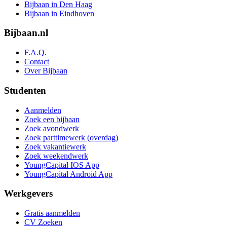
Bijbaan in Den Haag
Bijbaan in Eindhoven
Bijbaan.nl
F.A.Q.
Contact
Over Bijbaan
Studenten
Aanmelden
Zoek een bijbaan
Zoek avondwerk
Zoek parttimewerk (overdag)
Zoek vakantiewerk
Zoek weekendwerk
YoungCapital IOS App
YoungCapital Android App
Werkgevers
Gratis aanmelden
CV Zoeken