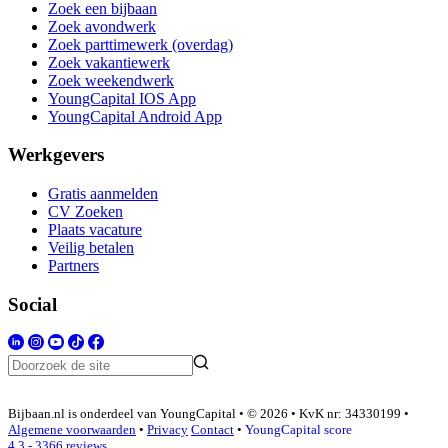
Zoek een bijbaan
Zoek avondwerk
Zoek parttimewerk (overdag)
Zoek vakantiewerk
Zoek weekendwerk
YoungCapital IOS App
YoungCapital Android App
Werkgevers
Gratis aanmelden
CV Zoeken
Plaats vacature
Veilig betalen
Partners
Social
Bijbaan.nl is onderdeel van YoungCapital • © 2026 • KvK nr: 34330199 •
Algemene voorwaarden
•
Privacy
Contact
•
YoungCapital score
4.3 - 3366 reviews