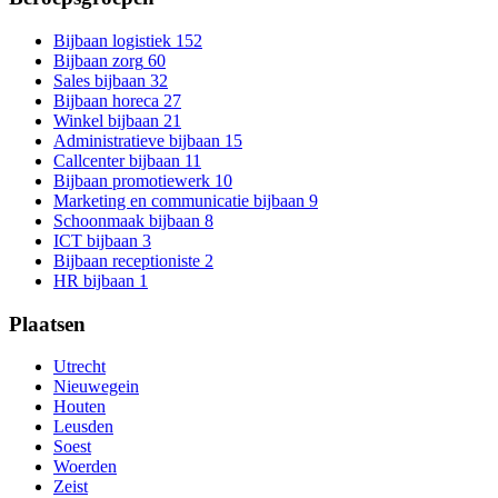
Bijbaan logistiek
152
Bijbaan zorg
60
Sales bijbaan
32
Bijbaan horeca
27
Winkel bijbaan
21
Administratieve bijbaan
15
Callcenter bijbaan
11
Bijbaan promotiewerk
10
Marketing en communicatie bijbaan
9
Schoonmaak bijbaan
8
ICT bijbaan
3
Bijbaan receptioniste
2
HR bijbaan
1
Plaatsen
Utrecht
Nieuwegein
Houten
Leusden
Soest
Woerden
Zeist