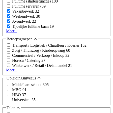
Fulltime (startersfunctie)
100
Fulltime (ervaren)
39
Vakantiewerk
32
Weekendwerk
30
Avondwerk
22
Tijdelijke fulltime baan
19
Meer...
Beroepsgroepen
Transport / Logistiek / Chauffeur / Koerier
152
Zorg / Thuiszorg / Kinderopvang
60
Commercieel / Verkoop / Inkoop
32
Horeca / Catering
27
Winkelwerk / Retail / Detailhandel
21
Meer...
Opleidingsniveaus
Middelbare school
305
MBO
91
HBO
37
Universiteit
35
Talen