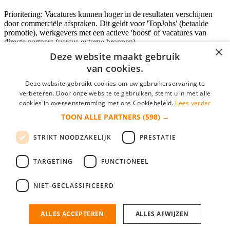
Prioritering: Vacatures kunnen hoger in de resultaten verschijnen
door commerciële afspraken. Dit geldt voor 'TopJobs' (betaalde
promotie), werkgevers met een actieve 'boost' of vacatures van
directe partners (versus externe bronnen).
×
Deze website maakt gebruik
van cookies.
Inloggen als bedrijf
Deze website gebruikt cookies om uw gebruikerservaring te
verbeteren. Door onze website te gebruiken, stemt u in met alle
E-mail
*
cookies in overeenstemming met ons Cookiebeleid.
Lees verder
TOON ALLE PARTNERS
(598) →
Wachtwoord
STRIKT NOODZAKELIJK
PRESTATIE
login gegevens onthouden
Wachtwoord vergeten?
login
TARGETING
FUNCTIONEEL
Bedrijf aanmelden
NIET-GECLASSIFICEERD
Na het aanmelden kun je meteen je vacature plaatsen en heb je je
nieuwe collega/werknemer zo gevonden!
ALLES ACCEPTEREN
ALLES AFWIJZEN
Heb je nog geen gratis bedrijfsprofiel?