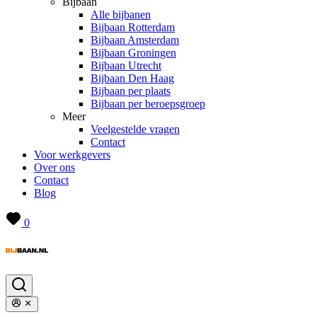
Bijbaan
Alle bijbanen
Bijbaan Rotterdam
Bijbaan Amsterdam
Bijbaan Groningen
Bijbaan Utrecht
Bijbaan Den Haag
Bijbaan per plaats
Bijbaan per beroepsgroep
Meer
Veelgestelde vragen
Contact
Voor werkgevers
Over ons
Contact
Blog
0