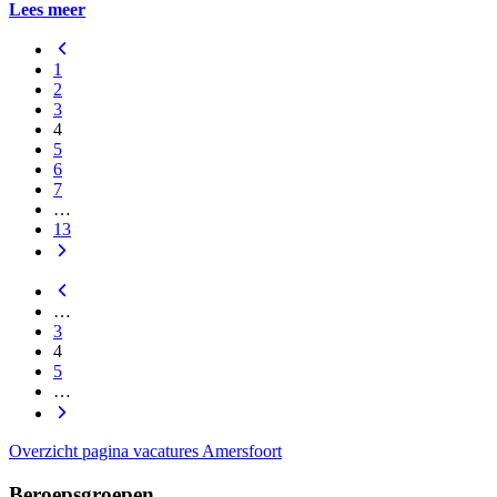
Lees meer
1
2
3
4
5
6
7
…
13
…
3
4
5
…
Overzicht pagina vacatures Amersfoort
Beroepsgroepen