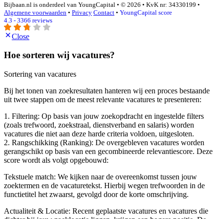
Bijbaan.nl is onderdeel van YoungCapital • © 2026 • KvK nr: 34330199 •
Algemene voorwaarden
•
Privacy
Contact
•
YoungCapital score
4.3 - 3366 reviews
Close
Hoe sorteren wij vacatures?
Sortering van vacatures
Bij het tonen van zoekresultaten hanteren wij een proces bestaande
uit twee stappen om de meest relevante vacatures te presenteren:
1. Filtering: Op basis van jouw zoekopdracht en ingestelde filters
(zoals trefwoord, zoekstraal, dienstverband en salaris) worden
vacatures die niet aan deze harde criteria voldoen, uitgesloten.
2. Rangschikking (Ranking): De overgebleven vacatures worden
gerangschikt op basis van een gecombineerde relevantiescore. Deze
score wordt als volgt opgebouwd:
Tekstuele match: We kijken naar de overeenkomst tussen jouw
zoektermen en de vacaturetekst. Hierbij wegen trefwoorden in de
functietitel het zwaarst, gevolgd door de korte omschrijving.
Actualiteit & Locatie: Recent geplaatste vacatures en vacatures die