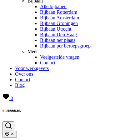
Bijbaan
Alle bijbanen
Bijbaan Rotterdam
Bijbaan Amsterdam
Bijbaan Groningen
Bijbaan Utrecht
Bijbaan Den Haag
Bijbaan per plaats
Bijbaan per beroepsgroep
Meer
Veelgestelde vragen
Contact
Voor werkgevers
Over ons
Contact
Blog
0