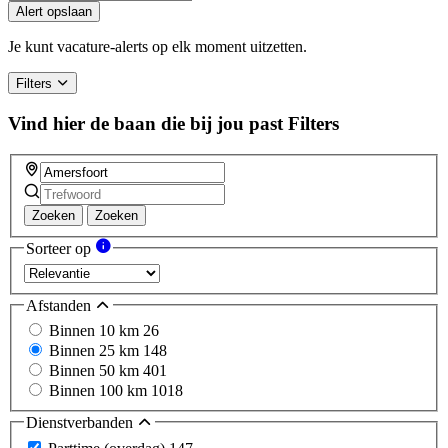
you
Alert opslaan
are
a
Je kunt vacature-alerts op elk moment uitzetten.
human,
ignore
Filters
this
field
Vind hier de baan die bij jou past
Filters
Zoeken
Zoeken
Sorteer op
Afstanden
Binnen 10 km
26
Binnen 25 km
148
Binnen 50 km
401
Binnen 100 km
1018
Dienstverbanden