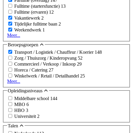
Parttime (overdag)
147
Fulltime (startersfunctie)
13
Fulltime (ervaren)
12
Vakantiewerk
2
Tijdelijke fulltime baan
2
Weekendwerk
1
Meer...
Beroepsgroepen
Transport / Logistiek / Chauffeur / Koerier
148
Zorg / Thuiszorg / Kinderopvang
52
Commercieel / Verkoop / Inkoop
29
Horeca / Catering
27
Winkelwerk / Retail / Detailhandel
25
Meer...
Opleidingsniveaus
Middelbare school
144
MBO
6
HBO
3
Universiteit
2
Talen