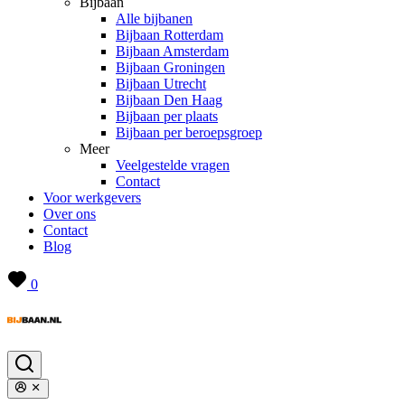
Bijbaan
Alle bijbanen
Bijbaan Rotterdam
Bijbaan Amsterdam
Bijbaan Groningen
Bijbaan Utrecht
Bijbaan Den Haag
Bijbaan per plaats
Bijbaan per beroepsgroep
Meer
Veelgestelde vragen
Contact
Voor werkgevers
Over ons
Contact
Blog
0