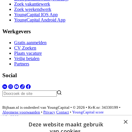
Zoek vakantiewerk
Zoek weekendwerk
YoungCapital IOS App
YoungCapital Android App
Werkgevers
Gratis aanmelden
CV Zoeken
Plaats vacature
Veilig betalen
Partners
Social
Bijbaan.nl is onderdeel van YoungCapital • © 2026 • KvK nr: 34330199 •
Algemene voorwaarden
•
Privacy
Contact
•
YoungCapital score
4.3 - 3366 reviews
×
Deze website maakt gebruik
van cookies.