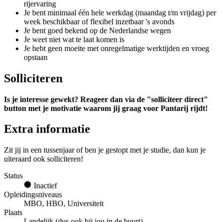
rijervaring
Je bent minimaal één hele werkdag (maandag t/m vrijdag) per
week beschikbaar of flexibel inzetbaar 's avonds
Je bent goed bekend op de Nederlandse wegen
Je weet niet wat te laat komen is
Je hebt geen moeite met onregelmatige werktijden en vroeg
opstaan
Solliciteren
Is je interesse gewekt? Reageer dan via de "solliciteer direct"
button met je motivatie waarom jij graag voor Pantarij rijdt!
Extra informatie
Zit jij in een tussenjaar of ben je gestopt met je studie, dan kun je
uiteraard ook solliciteren!
Status
Inactief
Opleidingsniveaus
MBO, HBO, Universiteit
Plaats
Landelijk (dus ook bij jou in de buurt)