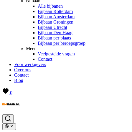
Bijbaan
Alle bijbanen
Bijbaan Rotterdam
Bijbaan Amsterdam
Bijbaan Groningen
Bijbaan Utrecht
Bijbaan Den Haag
Bijbaan per plaats
Bijbaan per beroepsgroep
Meer
Veelgestelde vragen
Contact
Voor werkgevers
Over ons
Contact
Blog
0