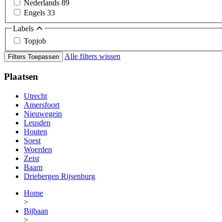
Nederlands
89
Engels
33
Labels
Topjob
Alle filters wissen
Filters Toepassen
Plaatsen
Utrecht
Amersfoort
Nieuwegein
Leusden
Houten
Soest
Woerden
Zeist
Baarn
Driebergen Rijsenburg
Home
>
Bijbaan
>