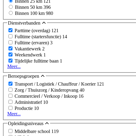
Binnen 25 km
121
Binnen 50 km
396
Binnen 100 km
980
Dienstverbanden
Parttime (overdag)
121
Fulltime (startersfunctie)
14
Fulltime (ervaren)
3
Vakantiewerk
2
Weekendwerk
1
Tijdelijke fulltime baan
1
Meer...
Beroepsgroepen
Transport / Logistiek / Chauffeur / Koerier
121
Zorg / Thuiszorg / Kinderopvang
40
Commercieel / Verkoop / Inkoop
16
Administratief
10
Productie
10
Meer...
Opleidingsniveaus
Middelbare school
119