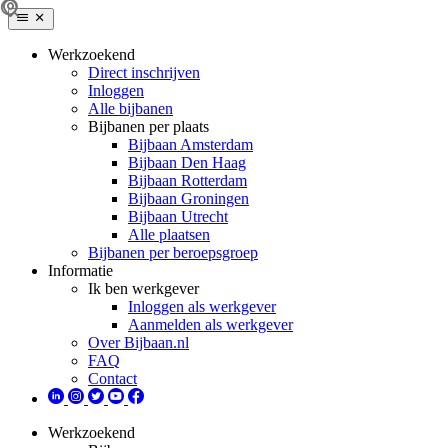
Werkzoekend
Direct inschrijven
Inloggen
Alle bijbanen
Bijbanen per plaats
Bijbaan Amsterdam
Bijbaan Den Haag
Bijbaan Rotterdam
Bijbaan Groningen
Bijbaan Utrecht
Alle plaatsen
Bijbanen per beroepsgroep
Informatie
Ik ben werkgever
Inloggen als werkgever
Aanmelden als werkgever
Over Bijbaan.nl
FAQ
Contact
Werkzoekend