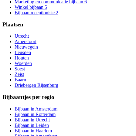
Marketing en communicatie bijbaan
6
Winkel bijbaan
5
Bijbaan receptioniste
2
Plaatsen
Utrecht
Amersfoort
Nieuwegein
Leusden
Houten
Woerden
Soest
Zeist
Baarn
Driebergen Rijsenburg
Bijbaantjes per regio
Bijbaan in Amsterdam
Bijbaan in Rotterdam
Bijbaan in Utrecht
Bijbaan in Leiden
Bijbaan in Haarlem