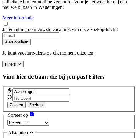
sollicitatie binnen no time verstuurd. Voor je het weet heb jij een
nieuwe bijbaan in Wageningen!
Meer informatie
Ja, email mij de nieuwste vacatures van deze zoekopdracht!
If
you
Alert opslaan
are
a
Je kunt vacature-alerts op elk moment uitzetten.
human,
ignore
Filters
this
field
Vind hier de baan die bij jou past
Filters
Zoeken
Zoeken
Sorteer op
Afstanden