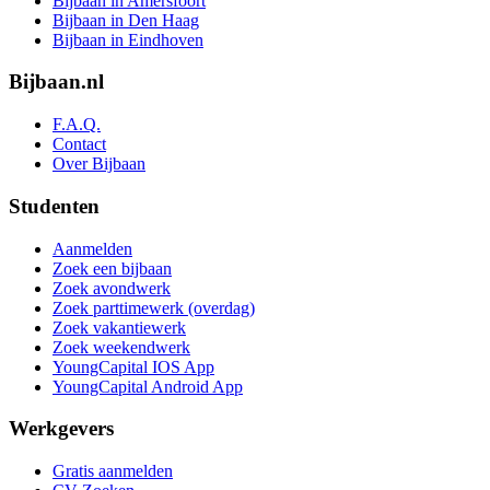
Bijbaan in Amersfoort
Bijbaan in Den Haag
Bijbaan in Eindhoven
Bijbaan.nl
F.A.Q.
Contact
Over Bijbaan
Studenten
Aanmelden
Zoek een bijbaan
Zoek avondwerk
Zoek parttimewerk (overdag)
Zoek vakantiewerk
Zoek weekendwerk
YoungCapital IOS App
YoungCapital Android App
Werkgevers
Gratis aanmelden