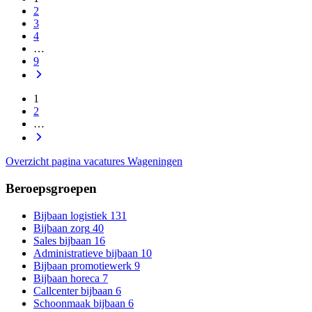
2
3
4
…
9
1
2
…
Overzicht pagina vacatures Wageningen
Beroepsgroepen
Bijbaan logistiek
131
Bijbaan zorg
40
Sales bijbaan
16
Administratieve bijbaan
10
Bijbaan promotiewerk
9
Bijbaan horeca
7
Callcenter bijbaan
6
Schoonmaak bijbaan
6