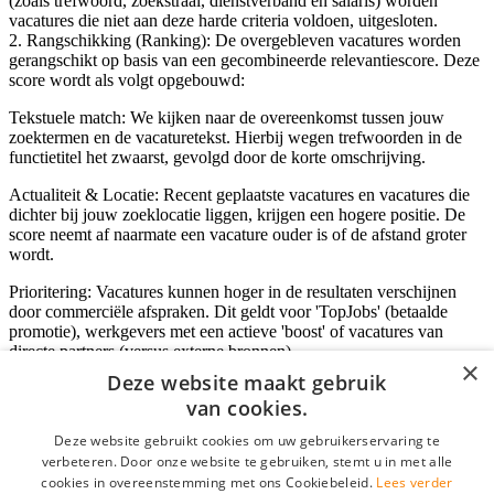
(zoals trefwoord, zoekstraal, dienstverband en salaris) worden
vacatures die niet aan deze harde criteria voldoen, uitgesloten.
2. Rangschikking (Ranking): De overgebleven vacatures worden
gerangschikt op basis van een gecombineerde relevantiescore. Deze
score wordt als volgt opgebouwd:
Tekstuele match: We kijken naar de overeenkomst tussen jouw
zoektermen en de vacaturetekst. Hierbij wegen trefwoorden in de
functietitel het zwaarst, gevolgd door de korte omschrijving.
Actualiteit & Locatie: Recent geplaatste vacatures en vacatures die
dichter bij jouw zoeklocatie liggen, krijgen een hogere positie. De
score neemt af naarmate een vacature ouder is of de afstand groter
wordt.
Prioritering: Vacatures kunnen hoger in de resultaten verschijnen
door commerciële afspraken. Dit geldt voor 'TopJobs' (betaalde
promotie), werkgevers met een actieve 'boost' of vacatures van
directe partners (versus externe bronnen).
×
Deze website maakt gebruik
van cookies.
Inloggen als bedrijf
Deze website gebruikt cookies om uw gebruikerservaring te
verbeteren. Door onze website te gebruiken, stemt u in met alle
E-mail
*
cookies in overeenstemming met ons Cookiebeleid.
Lees verder