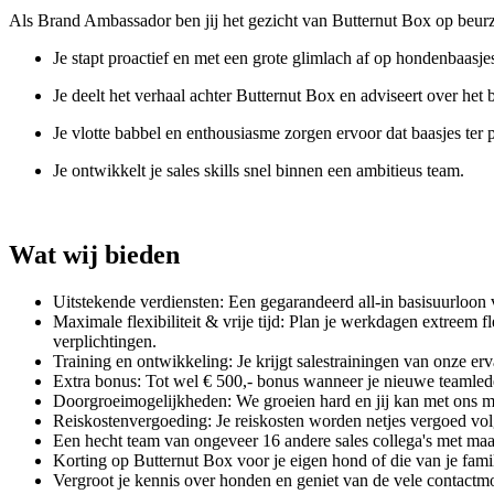
Als Brand Ambassador ben jij het gezicht van Butternut Box op beurze
Je stapt proactief en met een grote glimlach af op hondenbaasje
Je deelt het verhaal achter Butternut Box en adviseert over het
Je vlotte babbel en enthousiasme zorgen ervoor dat baasjes ter
Je ontwikkelt je sales skills snel binnen een ambitieus team.
Wat wij bieden
Uitstekende verdiensten: Een gegarandeerd all-in basisuurloon v
Maximale flexibiliteit & vrije tijd: Plan je werkdagen extreem 
verplichtingen.
Training en ontwikkeling: Je krijgt salestrainingen van onze erv
Extra bonus: Tot wel € 500,- bonus wanneer je nieuwe teamlede
Doorgroeimogelijkheden: We groeien hard en jij kan met ons mee
Reiskostenvergoeding: Je reiskosten worden netjes vergoed volge
Een hecht team van ongeveer 16 andere sales collega's met maan
Korting op Butternut Box voor je eigen hond of die van je fami
Vergroot je kennis over honden en geniet van de vele contact