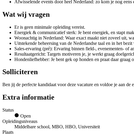
Afwisselende events door heel Nederland: zo kom je nog eens 
Wat wij vragen
Er is geen minimale opleiding vereist.
Energiek & communicatief sterk: Je bent energiek, en stapt mak
Woonachtig in Nederland: Waar exact maakt niet zoveel uit, wa
Uitstekende beheersing van de Nederlandse taal en in het bezi
Sales-ervaring (pré): Ervaring binnen field-, evenementen- of a
Resultaatgericht: Targets motiveren je, je werkt graag doelgeri
Hondenliefhebber: Je bent gek op honden en praat daar graag o
Solliciteren
Ben jij de perfecte kandidaat voor deze vacature en voldoe je aan de e
Extra informatie
Status
Open
Opleidingsniveaus
Middelbare school, MBO, HBO, Universiteit
Plaats