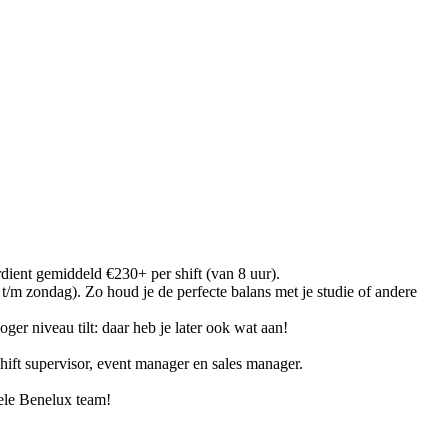
rdient gemiddeld €230+ per shift (van 8 uur).
t/m zondag). Zo houd je de perfecte balans met je studie of andere
ger niveau tilt: daar heb je later ook wat aan!
hift supervisor, event manager en sales manager.
hele Benelux team!