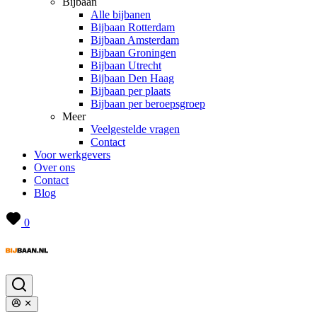
Bijbaan
Alle bijbanen
Bijbaan Rotterdam
Bijbaan Amsterdam
Bijbaan Groningen
Bijbaan Utrecht
Bijbaan Den Haag
Bijbaan per plaats
Bijbaan per beroepsgroep
Meer
Veelgestelde vragen
Contact
Voor werkgevers
Over ons
Contact
Blog
0