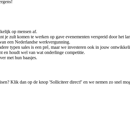
ergens!
kelijk op mensen af.
nt je zult komen te werken op gave evenementen verspreid door het la
t van een Nederlandse werkvergunning.
ndere typen sales is een pré, maar we investeren ook in jouw ontwikkel
cht en houdt wel van wat onderlinge competitie.
ver met hun baasjes.
isen? Klik dan op de knop 'Solliciteer direct!' en we nemen zo snel mog