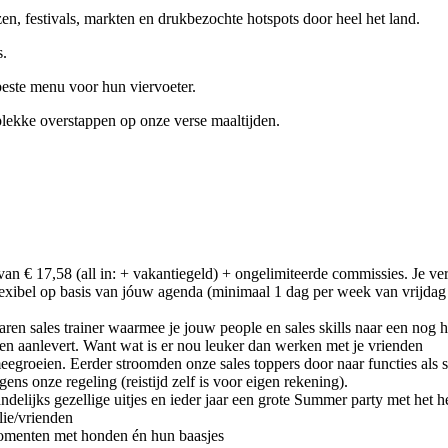
n, festivals, markten en drukbezochte hotspots door heel het land.
s.
 beste menu voor hun viervoeter.
 plekke overstappen op onze verse maaltijden.
an € 17,58 (all in: + vakantiegeld) + ongelimiteerde commissies. Je ve
flexibel op basis van jóuw agenda (minimaal 1 dag per week van vrijdag 
aren sales trainer waarmee je jouw people en sales skills naar een nog ho
n aanlevert. Want wat is er nou leuker dan werken met je vrienden
groeien. Eerder stroomden onze sales toppers door naar functies als s
ns onze regeling (reistijd zelf is voor eigen rekening).
delijks gezellige uitjes en ieder jaar een grote Summer party met het 
lie/vrienden
momenten met honden én hun baasjes