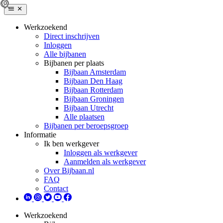
Werkzoekend
Direct inschrijven
Inloggen
Alle bijbanen
Bijbanen per plaats
Bijbaan Amsterdam
Bijbaan Den Haag
Bijbaan Rotterdam
Bijbaan Groningen
Bijbaan Utrecht
Alle plaatsen
Bijbanen per beroepsgroep
Informatie
Ik ben werkgever
Inloggen als werkgever
Aanmelden als werkgever
Over Bijbaan.nl
FAQ
Contact
Werkzoekend