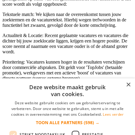
score wordt als volgt opgebouwd:
Tekstuele match: We kijken naar de overeenkomst tussen jouw
zoektermen en de vacaturetekst. Hierbij wegen trefwoorden in de
functietitel het zwaarst, gevolgd door de korte omschrijving.
Actualiteit & Locatie: Recent geplaatste vacatures en vacatures die
dichter bij jouw zoeklocatie liggen, krijgen een hogere positie. De
score neemt af naarmate een vacature ouder is of de afstand groter
wordt.
Prioritering: Vacatures kunnen hoger in de resultaten verschijnen
door commerciële afspraken. Dit geldt voor 'TopJobs' (betaalde
promotie), werkgevers met een actieve 'boost' of vacatures van
directe partners (versus externe bronnen).
×
Deze website maakt gebruik
van cookies.
Inloggen als bedrijf
Deze website gebruikt cookies om uw gebruikerservaring te
verbeteren. Door onze website te gebruiken, stemt u in met alle
E-mail
*
cookies in overeenstemming met ons Cookiebeleid.
Lees verder
TOON ALLE PARTNERS
(598) →
Wachtwoord
STRIKT NOODZAKELIJK
PRESTATIE