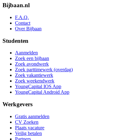
Bijbaan.nl
F.A.Q.
Contact
Over Bijbaan
Studenten
Aanmelden
Zoek een bijbaan
Zoek avondwerk
Zoek parttimewerk (overdag)
Zoek vakantiewerk
Zoek weekendwerk
YoungCapital IOS App
YoungCapital Android App
Werkgevers
Gratis aanmelden
CV Zoeken
Plaats vacature
Veilig betalen
Partners