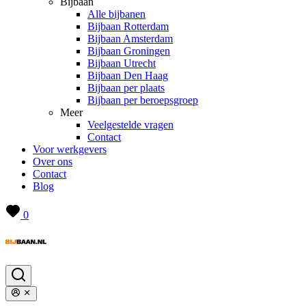
Bijbaan
Alle bijbanen
Bijbaan Rotterdam
Bijbaan Amsterdam
Bijbaan Groningen
Bijbaan Utrecht
Bijbaan Den Haag
Bijbaan per plaats
Bijbaan per beroepsgroep
Meer
Veelgestelde vragen
Contact
Voor werkgevers
Over ons
Contact
Blog
0