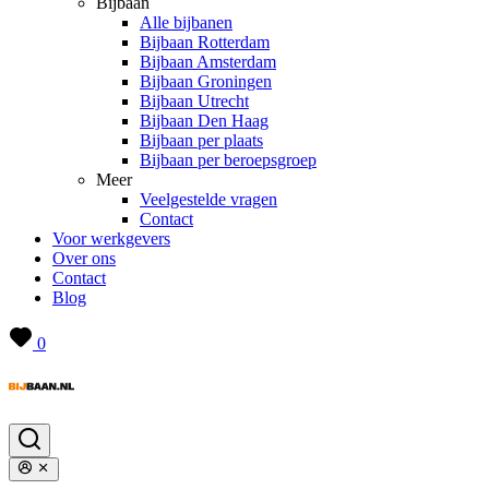
Bijbaan
Alle bijbanen
Bijbaan Rotterdam
Bijbaan Amsterdam
Bijbaan Groningen
Bijbaan Utrecht
Bijbaan Den Haag
Bijbaan per plaats
Bijbaan per beroepsgroep
Meer
Veelgestelde vragen
Contact
Voor werkgevers
Over ons
Contact
Blog
0