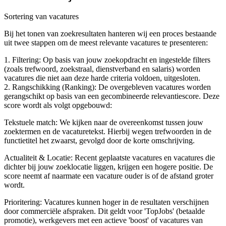
Sortering van vacatures
Bij het tonen van zoekresultaten hanteren wij een proces bestaande
uit twee stappen om de meest relevante vacatures te presenteren:
1. Filtering: Op basis van jouw zoekopdracht en ingestelde filters
(zoals trefwoord, zoekstraal, dienstverband en salaris) worden
vacatures die niet aan deze harde criteria voldoen, uitgesloten.
2. Rangschikking (Ranking): De overgebleven vacatures worden
gerangschikt op basis van een gecombineerde relevantiescore. Deze
score wordt als volgt opgebouwd:
Tekstuele match: We kijken naar de overeenkomst tussen jouw
zoektermen en de vacaturetekst. Hierbij wegen trefwoorden in de
functietitel het zwaarst, gevolgd door de korte omschrijving.
Actualiteit & Locatie: Recent geplaatste vacatures en vacatures die
dichter bij jouw zoeklocatie liggen, krijgen een hogere positie. De
score neemt af naarmate een vacature ouder is of de afstand groter
wordt.
Prioritering: Vacatures kunnen hoger in de resultaten verschijnen
door commerciële afspraken. Dit geldt voor 'TopJobs' (betaalde
promotie), werkgevers met een actieve 'boost' of vacatures van