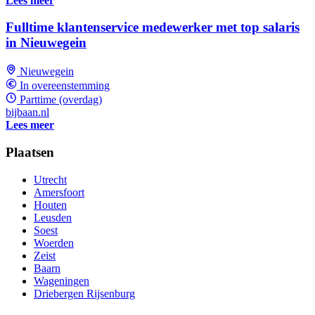
Lees meer
Fulltime klantenservice medewerker met top salaris
in Nieuwegein
Nieuwegein
In overeenstemming
Parttime (overdag)
bijbaan.nl
Lees meer
Plaatsen
Utrecht
Amersfoort
Houten
Leusden
Soest
Woerden
Zeist
Baarn
Wageningen
Driebergen Rijsenburg