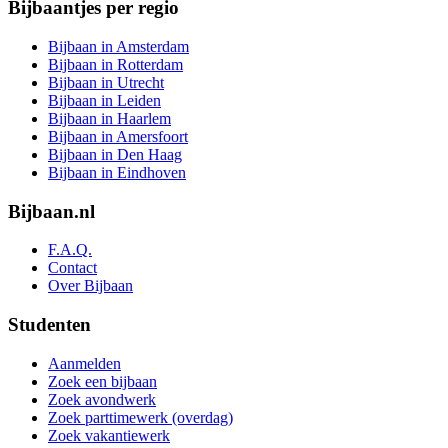
Bijbaantjes per regio
Bijbaan in Amsterdam
Bijbaan in Rotterdam
Bijbaan in Utrecht
Bijbaan in Leiden
Bijbaan in Haarlem
Bijbaan in Amersfoort
Bijbaan in Den Haag
Bijbaan in Eindhoven
Bijbaan.nl
F.A.Q.
Contact
Over Bijbaan
Studenten
Aanmelden
Zoek een bijbaan
Zoek avondwerk
Zoek parttimewerk (overdag)
Zoek vakantiewerk