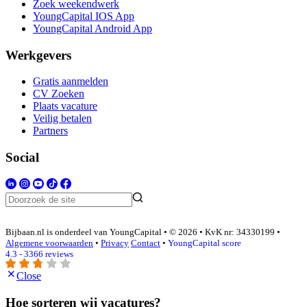
Zoek weekendwerk
YoungCapital IOS App
YoungCapital Android App
Werkgevers
Gratis aanmelden
CV Zoeken
Plaats vacature
Veilig betalen
Partners
Social
Bijbaan.nl is onderdeel van YoungCapital • © 2026 • KvK nr: 34330199 •
Algemene voorwaarden
•
Privacy
Contact
•
YoungCapital score
4.3 - 3366 reviews
Close
Hoe sorteren wij vacatures?