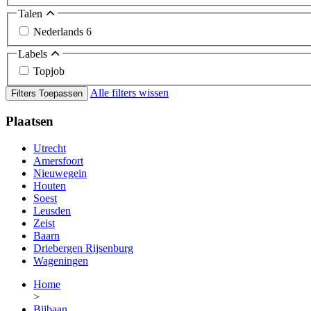
Talen
Nederlands
6
Labels
Topjob
Alle filters wissen
Filters Toepassen
Plaatsen
Utrecht
Amersfoort
Nieuwegein
Houten
Soest
Leusden
Zeist
Baarn
Driebergen Rijsenburg
Wageningen
Home
>
Bijbaan