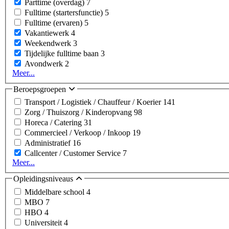
Parttime (overdag)
7
Fulltime (startersfunctie)
5
Fulltime (ervaren)
5
Vakantiewerk
4
Weekendwerk
3
Tijdelijke fulltime baan
3
Avondwerk
2
Meer...
Beroepsgroepen
Transport / Logistiek / Chauffeur / Koerier
141
Zorg / Thuiszorg / Kinderopvang
98
Horeca / Catering
31
Commercieel / Verkoop / Inkoop
19
Administratief
16
Callcenter / Customer Service
7
Meer...
Opleidingsniveaus
Middelbare school
4
MBO
7
HBO
4
Universiteit
4