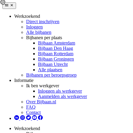
Werkzoekend
Direct inschrijven
Inloggen
Alle bijbanen
Bijbanen per plaats
Bijbaan Amsterdam
Bijbaan Den Haag
Bijbaan Rotterdam
Bijbaan Groningen
Bijbaan Utrecht
Alle plaatsen
Bijbanen per beroepsgroep
Informatie
Ik ben werkgever
Inloggen als werkgever
Aanmelden als werkgever
Over Bijbaan.nl
FAQ
Contact
Werkzoekend