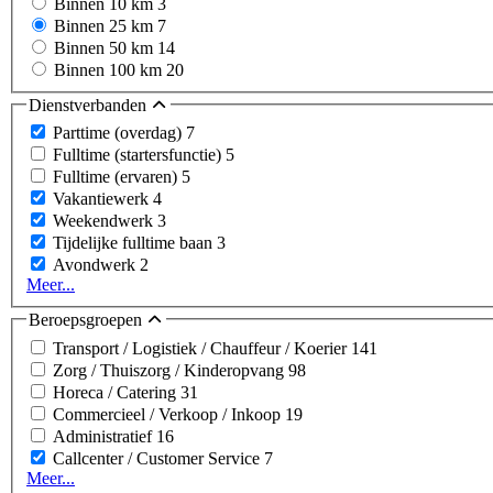
Binnen 10 km
3
Binnen 25 km
7
Binnen 50 km
14
Binnen 100 km
20
Dienstverbanden
Parttime (overdag)
7
Fulltime (startersfunctie)
5
Fulltime (ervaren)
5
Vakantiewerk
4
Weekendwerk
3
Tijdelijke fulltime baan
3
Avondwerk
2
Meer...
Beroepsgroepen
Transport / Logistiek / Chauffeur / Koerier
141
Zorg / Thuiszorg / Kinderopvang
98
Horeca / Catering
31
Commercieel / Verkoop / Inkoop
19
Administratief
16
Callcenter / Customer Service
7
Meer...