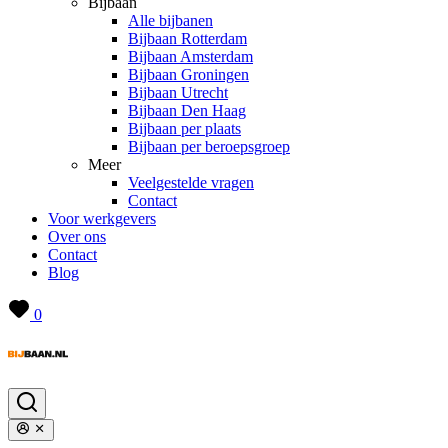
Bijbaan
Alle bijbanen
Bijbaan Rotterdam
Bijbaan Amsterdam
Bijbaan Groningen
Bijbaan Utrecht
Bijbaan Den Haag
Bijbaan per plaats
Bijbaan per beroepsgroep
Meer
Veelgestelde vragen
Contact
Voor werkgevers
Over ons
Contact
Blog
0