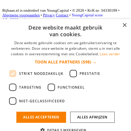
Bijbaan.nl is onderdeel van YoungCapital • © 2026 • KvK nr: 34330199 •
Algemene voorwaarden
•
Privacy
Contact
•
YoungCapital score
4.3 - 3366 reviews
×
Deze website maakt gebruik
van cookies.
Inloggen als bedrijf
Deze website gebruikt cookies om uw gebruikerservaring te
verbeteren. Door onze website te gebruiken, stemt u in met alle
E-mail
*
cookies in overeenstemming met ons Cookiebeleid.
Lees verder
TOON ALLE PARTNERS
(598) →
Wachtwoord
STRIKT NOODZAKELIJK
PRESTATIE
login gegevens onthouden
Wachtwoord vergeten?
login
TARGETING
FUNCTIONEEL
Bedrijf aanmelden
NIET-GECLASSIFICEERD
Na het aanmelden kun je meteen je vacature plaatsen en heb je je
nieuwe collega/werknemer zo gevonden!
ALLES ACCEPTEREN
ALLES AFWIJZEN
Heb je nog geen gratis bedrijfsprofiel?
DETAILS WEERGEVEN