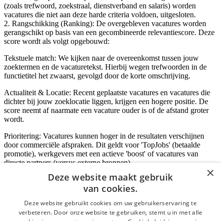
(zoals trefwoord, zoekstraal, dienstverband en salaris) worden
vacatures die niet aan deze harde criteria voldoen, uitgesloten.
2. Rangschikking (Ranking): De overgebleven vacatures worden
gerangschikt op basis van een gecombineerde relevantiescore. Deze
score wordt als volgt opgebouwd:
Tekstuele match: We kijken naar de overeenkomst tussen jouw
zoektermen en de vacaturetekst. Hierbij wegen trefwoorden in de
functietitel het zwaarst, gevolgd door de korte omschrijving.
Actualiteit & Locatie: Recent geplaatste vacatures en vacatures die
dichter bij jouw zoeklocatie liggen, krijgen een hogere positie. De
score neemt af naarmate een vacature ouder is of de afstand groter
wordt.
Prioritering: Vacatures kunnen hoger in de resultaten verschijnen
door commerciële afspraken. Dit geldt voor 'TopJobs' (betaalde
promotie), werkgevers met een actieve 'boost' of vacatures van
directe partners (versus externe bronnen).
×
Deze website maakt gebruik
van cookies.
Inloggen als bedrijf
Deze website gebruikt cookies om uw gebruikerservaring te
verbeteren. Door onze website te gebruiken, stemt u in met alle
E-mail
*