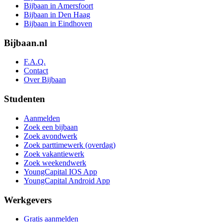
Bijbaan in Amersfoort
Bijbaan in Den Haag
Bijbaan in Eindhoven
Bijbaan.nl
F.A.Q.
Contact
Over Bijbaan
Studenten
Aanmelden
Zoek een bijbaan
Zoek avondwerk
Zoek parttimewerk (overdag)
Zoek vakantiewerk
Zoek weekendwerk
YoungCapital IOS App
YoungCapital Android App
Werkgevers
Gratis aanmelden