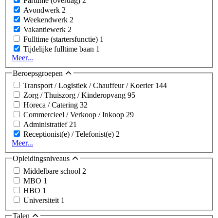
Parttime (overdag)
2
Avondwerk
2
Weekendwerk
2
Vakantiewerk
2
Fulltime (startersfunctie)
1
Tijdelijke fulltime baan
1
Meer...
Beroepsgroepen
Transport / Logistiek / Chauffeur / Koerier
144
Zorg / Thuiszorg / Kinderopvang
95
Horeca / Catering
32
Commercieel / Verkoop / Inkoop
29
Administratief
21
Receptionist(e) / Telefonist(e)
2
Meer...
Opleidingsniveaus
Middelbare school
2
MBO
1
HBO
1
Universiteit
1
Talen