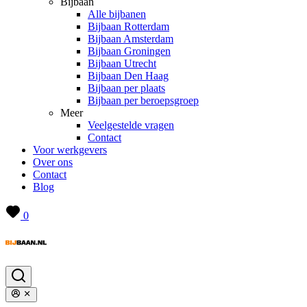
Bijbaan
Alle bijbanen
Bijbaan Rotterdam
Bijbaan Amsterdam
Bijbaan Groningen
Bijbaan Utrecht
Bijbaan Den Haag
Bijbaan per plaats
Bijbaan per beroepsgroep
Meer
Veelgestelde vragen
Contact
Voor werkgevers
Over ons
Contact
Blog
0