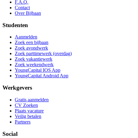
F.A.Q.
Contact
Over Bijbaan
Studenten
Aanmelden
Zoek een bijbaan
Zoek avondwerk
Zoek parttimewerk (overdag)
Zoek vakantiewerk
Zoek weekendwerk
YoungCapital IOS App
YoungCapital Android App
Werkgevers
Gratis aanmelden
CV Zoeken
Plaats vacature
Veilig betalen
Partners
Social