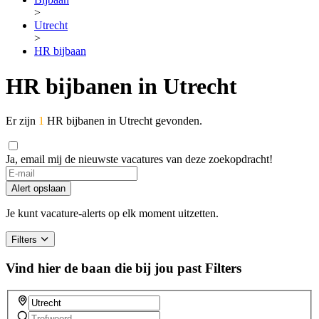
>
Utrecht
>
HR bijbaan
HR bijbanen in Utrecht
Er zijn
1
HR bijbanen in Utrecht gevonden.
Ja, email mij de nieuwste vacatures van deze zoekopdracht!
If
you
Alert opslaan
are
a
Je kunt vacature-alerts op elk moment uitzetten.
human,
ignore
Filters
this
field
Vind hier de baan die bij jou past
Filters