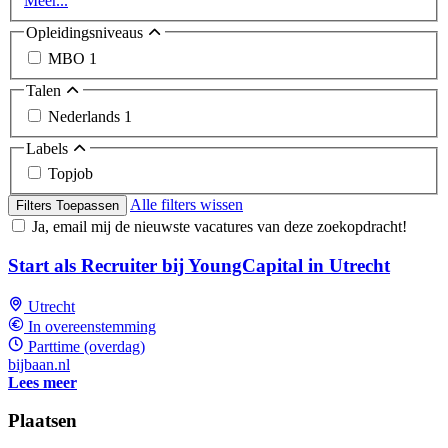
Meer...
Opleidingsniveaus
MBO
1
Talen
Nederlands
1
Labels
Topjob
Alle filters wissen
Filters Toepassen
Ja, email mij de nieuwste vacatures van deze zoekopdracht!
Start als Recruiter bij YoungCapital in Utrecht
Utrecht
In overeenstemming
Parttime (overdag)
bijbaan.nl
Lees meer
Plaatsen