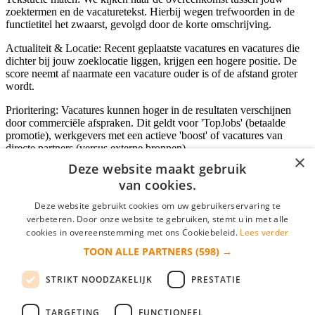
zoektermen en de vacaturetekst. Hierbij wegen trefwoorden in de
functietitel het zwaarst, gevolgd door de korte omschrijving.
Actualiteit & Locatie: Recent geplaatste vacatures en vacatures die
dichter bij jouw zoeklocatie liggen, krijgen een hogere positie. De
score neemt af naarmate een vacature ouder is of de afstand groter
wordt.
Prioritering: Vacatures kunnen hoger in de resultaten verschijnen
door commerciële afspraken. Dit geldt voor 'TopJobs' (betaalde
promotie), werkgevers met een actieve 'boost' of vacatures van
directe partners (versus externe bronnen).
×
Deze website maakt gebruik
van cookies.
Inloggen als bedrijf
Deze website gebruikt cookies om uw gebruikerservaring te
verbeteren. Door onze website te gebruiken, stemt u in met alle
E-mail
*
cookies in overeenstemming met ons Cookiebeleid.
Lees verder
TOON ALLE PARTNERS
(598) →
Wachtwoord
STRIKT NOODZAKELIJK
PRESTATIE
login gegevens onthouden
Wachtwoord vergeten?
login
TARGETING
FUNCTIONEEL