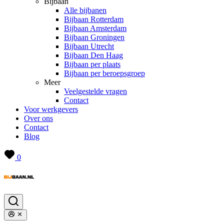
Bijbaan
Alle bijbanen
Bijbaan Rotterdam
Bijbaan Amsterdam
Bijbaan Groningen
Bijbaan Utrecht
Bijbaan Den Haag
Bijbaan per plaats
Bijbaan per beroepsgroep
Meer
Veelgestelde vragen
Contact
Voor werkgevers
Over ons
Contact
Blog
0