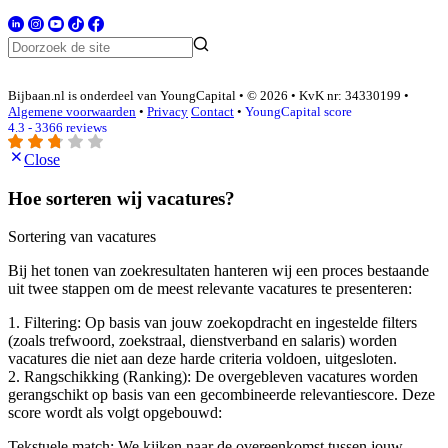
Bijbaan.nl is onderdeel van YoungCapital • © 2026 • KvK nr: 34330199 •
Algemene voorwaarden
•
Privacy
Contact
•
YoungCapital score
4.3 - 3366 reviews
Close
Hoe sorteren wij vacatures?
Sortering van vacatures
Bij het tonen van zoekresultaten hanteren wij een proces bestaande
uit twee stappen om de meest relevante vacatures te presenteren:
1. Filtering: Op basis van jouw zoekopdracht en ingestelde filters
(zoals trefwoord, zoekstraal, dienstverband en salaris) worden
vacatures die niet aan deze harde criteria voldoen, uitgesloten.
2. Rangschikking (Ranking): De overgebleven vacatures worden
gerangschikt op basis van een gecombineerde relevantiescore. Deze
score wordt als volgt opgebouwd:
Tekstuele match: We kijken naar de overeenkomst tussen jouw