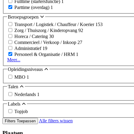
Fulltime (startersfunctie)
1
Parttime (overdag)
1
Beroepsgroepen
Transport / Logistiek / Chauffeur / Koerier
153
Zorg / Thuiszorg / Kinderopvang
92
Horeca / Catering
30
Commercieel / Verkoop / Inkoop
27
Administratief
19
Personeel & Organisatie / HRM
1
Meer...
Opleidingsniveaus
MBO
1
Talen
Nederlands
1
Labels
Topjob
Alle filters wissen
Filters Toepassen
Plaatsen