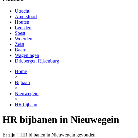
Utrecht
Amersfoort
Houten
Leusden
Soest
Woerden
Zeist
Baarn
Wageningen
Driebergen Rijsenburg
Home
>
Bijbaan
>
Nieuwegein
>
HR bijbaan
HR bijbanen in Nieuwegein
Er zijn
1
HR bijbanen in Nieuwegein gevonden.