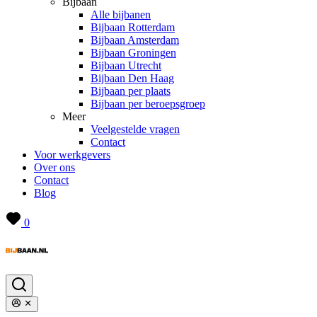
Bijbaan
Alle bijbanen
Bijbaan Rotterdam
Bijbaan Amsterdam
Bijbaan Groningen
Bijbaan Utrecht
Bijbaan Den Haag
Bijbaan per plaats
Bijbaan per beroepsgroep
Meer
Veelgestelde vragen
Contact
Voor werkgevers
Over ons
Contact
Blog
0