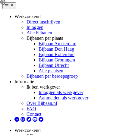
Werkzoekend
Direct inschrijven
Inloggen
Alle bijbanen
Bijbanen per plaats
Bijbaan Amsterdam
Bijbaan Den Haag
Bijbaan Rotterdam
Bijbaan Groningen
Bijbaan Utrecht
Alle plaatsen
Bijbanen per beroepsgroep
Informatie
Ik ben werkgever
Inloggen als werkgever
Aanmelden als werkgever
Over Bijbaan.nl
FAQ
Contact
Werkzoekend