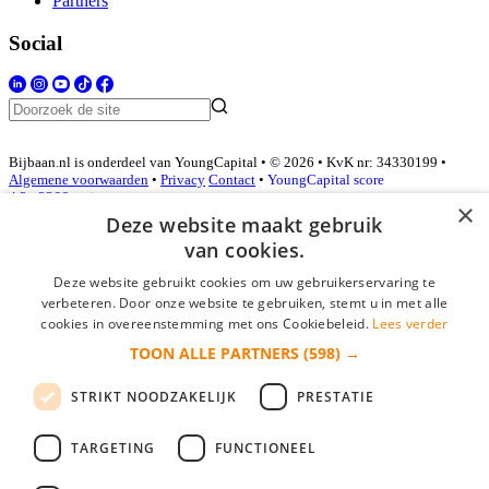
Partners
Social
Bijbaan.nl is onderdeel van YoungCapital • © 2026 • KvK nr: 34330199 •
Algemene voorwaarden
•
Privacy
Contact
•
YoungCapital score
4.3 - 3366 reviews
×
Deze website maakt gebruik
van cookies.
Inloggen als bedrijf
Deze website gebruikt cookies om uw gebruikerservaring te
verbeteren. Door onze website te gebruiken, stemt u in met alle
E-mail
*
cookies in overeenstemming met ons Cookiebeleid.
Lees verder
TOON ALLE PARTNERS
(598) →
Wachtwoord
STRIKT NOODZAKELIJK
PRESTATIE
login gegevens onthouden
Wachtwoord vergeten?
login
TARGETING
FUNCTIONEEL
Bedrijf aanmelden