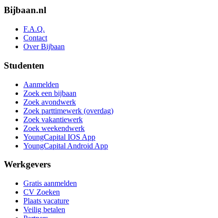
Bijbaan.nl
F.A.Q.
Contact
Over Bijbaan
Studenten
Aanmelden
Zoek een bijbaan
Zoek avondwerk
Zoek parttimewerk (overdag)
Zoek vakantiewerk
Zoek weekendwerk
YoungCapital IOS App
YoungCapital Android App
Werkgevers
Gratis aanmelden
CV Zoeken
Plaats vacature
Veilig betalen