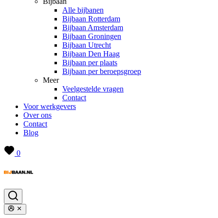
Bijbaan
Alle bijbanen
Bijbaan Rotterdam
Bijbaan Amsterdam
Bijbaan Groningen
Bijbaan Utrecht
Bijbaan Den Haag
Bijbaan per plaats
Bijbaan per beroepsgroep
Meer
Veelgestelde vragen
Contact
Voor werkgevers
Over ons
Contact
Blog
0