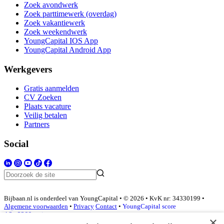
Zoek avondwerk
Zoek parttimewerk (overdag)
Zoek vakantiewerk
Zoek weekendwerk
YoungCapital IOS App
YoungCapital Android App
Werkgevers
Gratis aanmelden
CV Zoeken
Plaats vacature
Veilig betalen
Partners
Social
Bijbaan.nl is onderdeel van YoungCapital • © 2026 • KvK nr: 34330199 •
Algemene voorwaarden
•
Privacy
Contact
•
YoungCapital score
4.3 - 3366 reviews
×