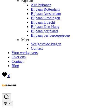
Bijbaan
Alle bijbanen
Bijbaan Rotterdam
Bijbaan Amsterdam
Bijbaan Groningen
Bijbaan Utrecht
Bijbaan Den Haag
Bijbaan per plaats
Bijbaan per beroepsgroep
Meer
Veelgestelde vragen
Contact
Voor werkgevers
Over ons
Contact
Blog
0