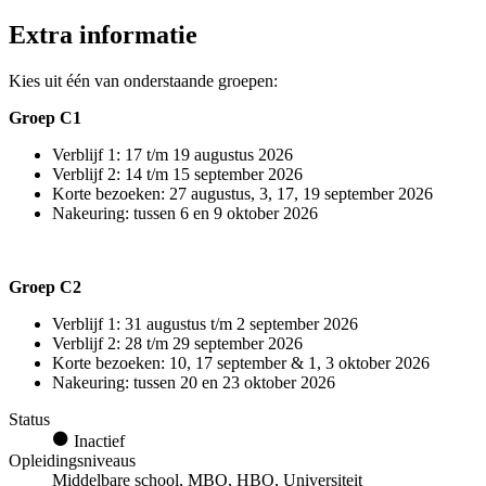
Extra informatie
Kies uit één van onderstaande groepen:
Groep
C1
Verblijf
1
:
17 t/m 19 augustus
2026
Verblijf 2: 14 t/m 15 september 2026
Korte bezoeken:
27 augustus, 3, 17, 19 september
2026
Nakeuring
:
tussen 6 en 9 oktober
2026
Groep
C
2
Verblijf
1:
31 augustus
t/m
2 september
2026
Verblijf 2:
28
t/m
29
september 2026
Korte bezoeken:
10, 17 september & 1, 3 oktober
2026
Nakeuring
:
tussen
20
en
23
oktober 2026
Status
Inactief
Opleidingsniveaus
Middelbare school, MBO, HBO, Universiteit