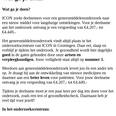
Wat ga je doen?
ICON zoekt deelnemers voor een geneesmiddelenonderzoek naar
een nieuw middel voor
langdurige ontstekingen
.
Voor je deelname
aan het onderzoek ontvang je een vergoeding van
€
4.2
07
,-
tot
€
4.
449
,-
Het geneesmiddelenonderzoek vindt altijd plaats in het
onderzoekscentrum van ICON in Groningen. Daar eet, slaap en
verblijf je tijdens het onderzoek. J
e gezondheid wordt hier dagelijks
goed
in de gaten gehouden door onze
artsen en
verpleegkundigen
. Jouw veiligheid staat altijd op
nummer 1
.
Meedoen aan geneesmiddelenonderzoek levert jou én een ander iets
op. Je draagt bij aan de ontwikkeling van nieuwe medicijnen en
daarmee aan een
beter leven
voor patiënten
. Voor jouw deelname
ontvang je een vergoeding van
€
4.207
,-
tot
€
4.449
,-
Tijdens je deelname
moet je een paar keer per dag iets doen voor het
onderzoek, zoals een test of gezondheidscheck. Daarnaast heb je
veel tijd voor jezelf!
In het onderzoekscentrum: