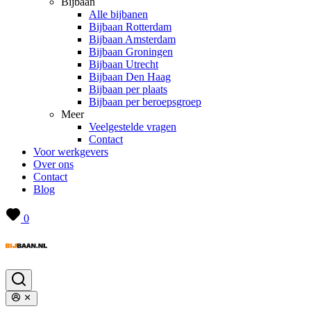
Bijbaan
Alle bijbanen
Bijbaan Rotterdam
Bijbaan Amsterdam
Bijbaan Groningen
Bijbaan Utrecht
Bijbaan Den Haag
Bijbaan per plaats
Bijbaan per beroepsgroep
Meer
Veelgestelde vragen
Contact
Voor werkgevers
Over ons
Contact
Blog
0