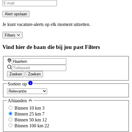
If
you
are
Alert opslaan
a
human,
Je kunt vacature-alerts op elk moment uitzetten.
ignore
this
Filters
field
Vind hier de baan die bij jou past
Filters
Zoeken
Zoeken
Sorteer op
Afstanden
Binnen 10 km
3
Binnen 25 km
7
Binnen 50 km
12
Binnen 100 km
22