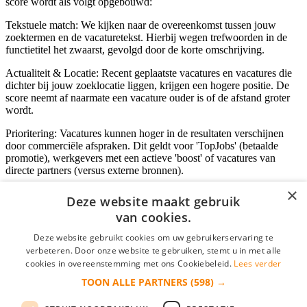
score wordt als volgt opgebouwd:
Tekstuele match: We kijken naar de overeenkomst tussen jouw
zoektermen en de vacaturetekst. Hierbij wegen trefwoorden in de
functietitel het zwaarst, gevolgd door de korte omschrijving.
Actualiteit & Locatie: Recent geplaatste vacatures en vacatures die
dichter bij jouw zoeklocatie liggen, krijgen een hogere positie. De
score neemt af naarmate een vacature ouder is of de afstand groter
wordt.
Prioritering: Vacatures kunnen hoger in de resultaten verschijnen
door commerciële afspraken. Dit geldt voor 'TopJobs' (betaalde
promotie), werkgevers met een actieve 'boost' of vacatures van
directe partners (versus externe bronnen).
×
Deze website maakt gebruik
van cookies.
Inloggen als bedrijf
Deze website gebruikt cookies om uw gebruikerservaring te
E-mail
*
verbeteren. Door onze website te gebruiken, stemt u in met alle
cookies in overeenstemming met ons Cookiebeleid.
Lees verder
TOON ALLE PARTNERS
(598) →
Wachtwoord