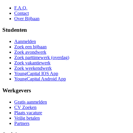
F.A.Q.
Contact
Over Bijbaan
Studenten
Aanmelden
Zoek een bijbaan
Zoek avondwerk
Zoek parttimewerk (overdag)
Zoek vakantiewerk
Zoek weekendwerk
YoungCapital IOS App
YoungCapital Android App
Werkgevers
Gratis aanmelden
CV Zoeken
Plaats vacature
Veilig betalen
Partners