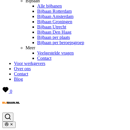
Bijbaan
Alle bijbanen
Bijbaan Rotterdam
Bijbaan Amsterdam
Bijbaan Groningen
Bijbaan Utrecht
Bijbaan Den Haag
Bijbaan per plaats
Bijbaan per beroepsgroep
Meer
Veelgestelde vragen
Contact
Voor werkgevers
Over ons
Contact
Blog
0