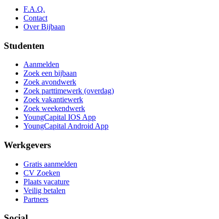
F.A.Q.
Contact
Over Bijbaan
Studenten
Aanmelden
Zoek een bijbaan
Zoek avondwerk
Zoek parttimewerk (overdag)
Zoek vakantiewerk
Zoek weekendwerk
YoungCapital IOS App
YoungCapital Android App
Werkgevers
Gratis aanmelden
CV Zoeken
Plaats vacature
Veilig betalen
Partners
Social