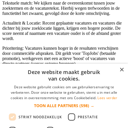
Tekstuele match: We kijken naar de overeenkomst tussen jouw
zoektermen en de vacaturetekst. Hierbij wegen trefwoorden in de
functietitel het zwaarst, gevolgd door de korte omschrijving.
Actualiteit & Locatie: Recent geplaatste vacatures en vacatures die
dichter bij jouw zoeklocatie liggen, krijgen een hogere positie. De
score neemt af naarmate een vacature ouder is of de afstand groter
wordt.
Prioritering: Vacatures kunnen hoger in de resultaten verschijnen
door commerciële afspraken. Dit geldt voor 'TopJobs' (betaalde
promotie), werkgevers met een actieve 'boost' of vacatures van
directe partners (versus externe bronnen).
×
Deze website maakt gebruik
van cookies.
Inloggen als bedrijf
Deze website gebruikt cookies om uw gebruikerservaring te
verbeteren. Door onze website te gebruiken, stemt u in met alle
E-mail
*
cookies in overeenstemming met ons Cookiebeleid.
Lees verder
TOON ALLE PARTNERS
(598) →
Wachtwoord
STRIKT NOODZAKELIJK
PRESTATIE
login gegevens onthouden
Wachtwoord vergeten?