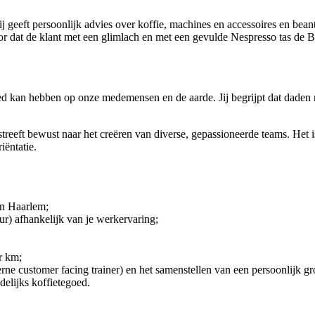
ij geeft persoonlijk advies over koffie, machines en accessoires en bean
oor dat de klant met een glimlach en met een gevulde Nespresso tas de B
oed kan hebben op onze medemensen en de aarde. Jij begrijpt dat dade
treeft bewust naar het creëren van diverse, gepassioneerde teams. Het i
riëntatie.
 in Haarlem;
ur) afhankelijk van je werkervaring;
er km;
erne customer facing trainer) en het samenstellen van een persoonlijk 
elijks koffietegoed.