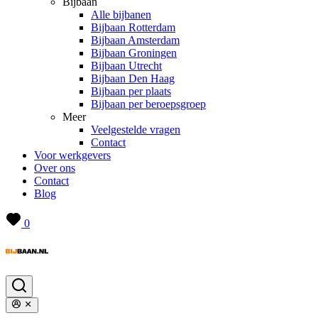
Bijbaan
Alle bijbanen
Bijbaan Rotterdam
Bijbaan Amsterdam
Bijbaan Groningen
Bijbaan Utrecht
Bijbaan Den Haag
Bijbaan per plaats
Bijbaan per beroepsgroep
Meer
Veelgestelde vragen
Contact
Voor werkgevers
Over ons
Contact
Blog
0