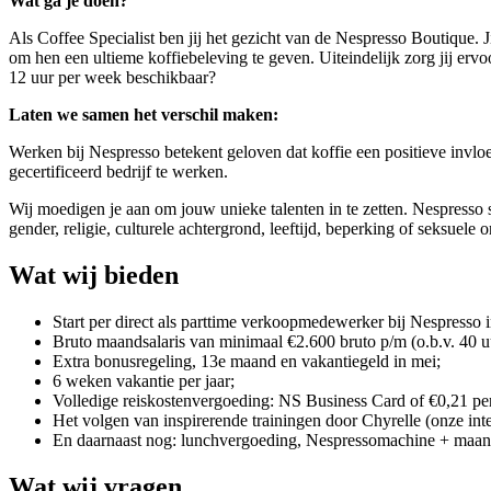
Wat ga je doen?
Als Coffee Specialist ben jij het gezicht van de Nespresso Boutique. J
om hen een ultieme koffiebeleving te geven. Uiteindelijk zorg jij erv
12 uur per week beschikbaar?
Laten we samen het verschil maken:
Werken bij Nespresso betekent geloven dat koffie een positieve invl
gecertificeerd bedrijf te werken.
Wij moedigen je aan om jouw unieke talenten in te zetten. Nespresso s
gender, religie, culturele achtergrond, leeftijd, beperking of seksuele o
Wat wij bieden
Start per direct als parttime verkoopmedewerker bij Nespresso
Bruto maandsalaris van minimaal €2.600 bruto p/m (o.b.v. 40 u
Extra bonusregeling, 13e maand en vakantiegeld in mei;
6 weken vakantie per jaar;
Volledige reiskostenvergoeding: NS Business Card of €0,21 p
Het volgen van inspirerende trainingen door Chyrelle (onze int
En daarnaast nog: lunchvergoeding, Nespressomachine + maand
Wat wij vragen