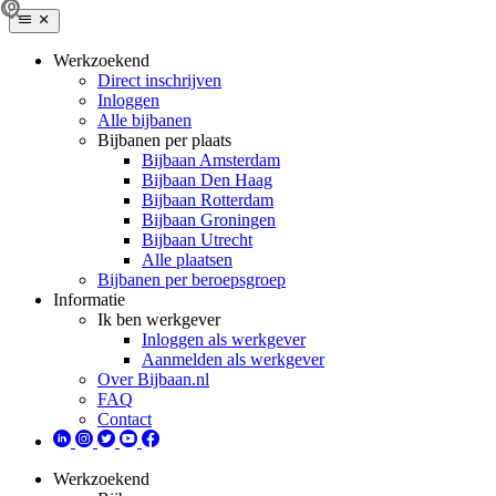
Werkzoekend
Direct inschrijven
Inloggen
Alle bijbanen
Bijbanen per plaats
Bijbaan Amsterdam
Bijbaan Den Haag
Bijbaan Rotterdam
Bijbaan Groningen
Bijbaan Utrecht
Alle plaatsen
Bijbanen per beroepsgroep
Informatie
Ik ben werkgever
Inloggen als werkgever
Aanmelden als werkgever
Over Bijbaan.nl
FAQ
Contact
Werkzoekend