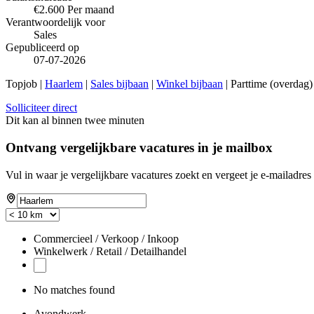
€2.600 Per maand
Verantwoordelijk voor
Sales
Gepubliceerd op
07-07-2026
Topjob
|
Haarlem
|
Sales bijbaan
|
Winkel bijbaan
| Parttime (overdag
Solliciteer direct
Dit kan al binnen twee minuten
Ontvang vergelijkbare vacatures in je mailbox
Vul in waar je vergelijkbare vacatures zoekt en vergeet je e-mailadres 
Commercieel / Verkoop / Inkoop
Winkelwerk / Retail / Detailhandel
No matches found
Avondwerk