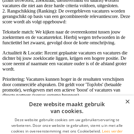
(zoals trefwoord, zoekstraal, dienstverband en salaris) worden
vacatures die niet aan deze harde criteria voldoen, uitgesloten.
2. Rangschikking (Ranking): De overgebleven vacatures worden
gerangschikt op basis van een gecombineerde relevantiescore. Deze
score wordt als volgt opgebouwd:
Tekstuele match: We kijken naar de overeenkomst tussen jouw
zoektermen en de vacaturetekst. Hierbij wegen trefwoorden in de
functietitel het zwaarst, gevolgd door de korte omschrijving.
Actualiteit & Locatie: Recent geplaatste vacatures en vacatures die
dichter bij jouw zoeklocatie liggen, krijgen een hogere positie. De
score neemt af naarmate een vacature ouder is of de afstand groter
wordt.
Prioritering: Vacatures kunnen hoger in de resultaten verschijnen
door commerciële afspraken. Dit geldt voor 'TopJobs' (betaalde
promotie), werkgevers met een actieve 'boost' of vacatures van
directe partners (versus externe bronnen).
×
Deze website maakt gebruik
van cookies.
Inloggen als bedrijf
Deze website gebruikt cookies om uw gebruikerservaring te
verbeteren. Door onze website te gebruiken, stemt u in met alle
E-mail
*
cookies in overeenstemming met ons Cookiebeleid.
Lees verder