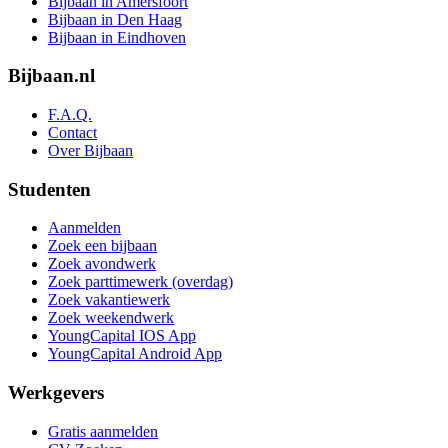
Bijbaan in Amersfoort
Bijbaan in Den Haag
Bijbaan in Eindhoven
Bijbaan.nl
F.A.Q.
Contact
Over Bijbaan
Studenten
Aanmelden
Zoek een bijbaan
Zoek avondwerk
Zoek parttimewerk (overdag)
Zoek vakantiewerk
Zoek weekendwerk
YoungCapital IOS App
YoungCapital Android App
Werkgevers
Gratis aanmelden