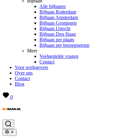
Bijbaan
Alle bijbanen
Bijbaan Rotterdam
Bijbaan Amsterdam
Bijbaan Groningen
Bijbaan Utrecht
Bijbaan Den Haag
Bijbaan per plaats
Bijbaan per beroepsgroep
Meer
Veelgestelde vragen
Contact
Voor werkgevers
Over ons
Contact
Blog
0