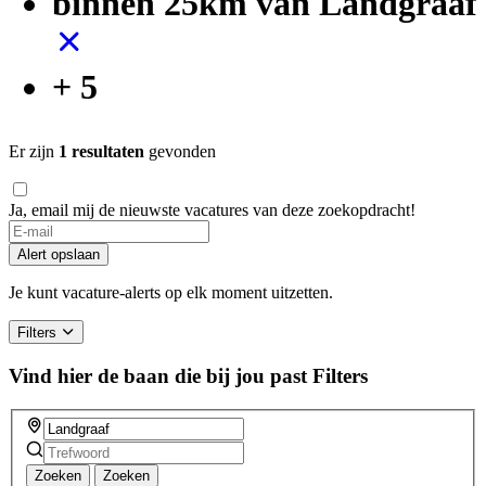
binnen 25km van Landgraaf
+ 5
Er zijn
1 resultaten
gevonden
Ja, email mij de nieuwste vacatures van deze zoekopdracht!
If
you
Alert opslaan
are
a
Je kunt vacature-alerts op elk moment uitzetten.
human,
ignore
Filters
this
field
Vind hier de baan die bij jou past
Filters
Zoeken
Zoeken