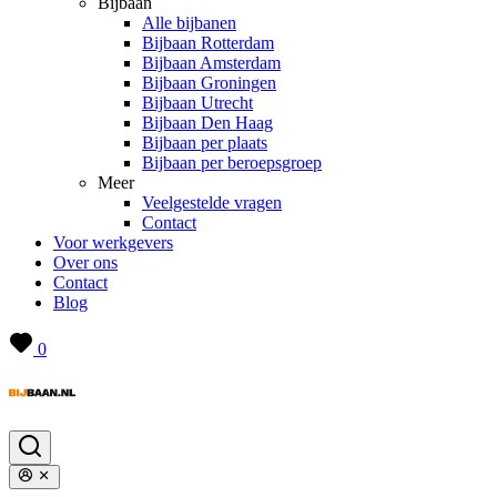
Bijbaan
Alle bijbanen
Bijbaan Rotterdam
Bijbaan Amsterdam
Bijbaan Groningen
Bijbaan Utrecht
Bijbaan Den Haag
Bijbaan per plaats
Bijbaan per beroepsgroep
Meer
Veelgestelde vragen
Contact
Voor werkgevers
Over ons
Contact
Blog
0