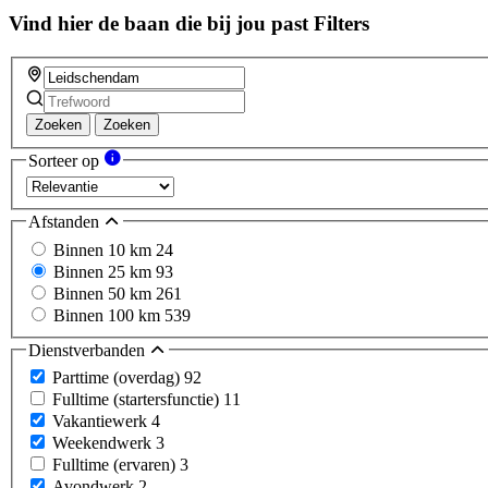
Vind hier de baan die bij jou past
Filters
Zoeken
Zoeken
Sorteer op
Afstanden
Binnen 10 km
24
Binnen 25 km
93
Binnen 50 km
261
Binnen 100 km
539
Dienstverbanden
Parttime (overdag)
92
Fulltime (startersfunctie)
11
Vakantiewerk
4
Weekendwerk
3
Fulltime (ervaren)
3
Avondwerk
2