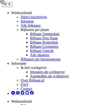
Werkzoekend
Direct inschrijven
Inloggen
Alle bijbanen
Bijbanen per plaats
Bijbaan Amsterdam
Bijbaan Den Haag
Bijbaan Rotterdam
Bijbaan Groningen
Bijbaan Utrecht
Alle plaatsen
Bijbanen per beroepsgroep
Informatie
Ik ben werkgever
Inloggen als werkgever
Aanmelden als werkgever
Over Bijbaan.nl
FAQ
Contact
Werkzoekend