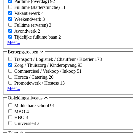
Parttime (overdag)
92
Fulltime (startersfunctie)
11
Vakantiewerk
4
Weekendwerk
3
Fulltime (ervaren)
3
Avondwerk
2
Tijdelijke fulltime baan
2
Meer...
Beroepsgroepen
Transport / Logistiek / Chauffeur / Koerier
178
Zorg / Thuiszorg / Kinderopvang
93
Commercieel / Verkoop / Inkoop
51
Horeca / Catering
20
Promotiewerk / Hostess
13
Meer...
Opleidingsniveaus
Middelbare school
91
MBO
4
HBO
3
Universiteit
3
Talen