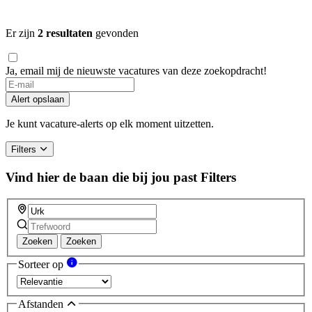
Er zijn
2 resultaten
gevonden
Ja, email mij de nieuwste vacatures van deze zoekopdracht!
If
you
Alert opslaan
are
a
Je kunt vacature-alerts op elk moment uitzetten.
human,
ignore
Filters
this
field
Vind hier de baan die bij jou past
Filters
Zoeken
Zoeken
Sorteer op
Afstanden