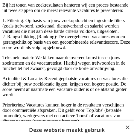
Bij het tonen van zoekresultaten hanteren wij een proces bestaande
uit twee stappen om de meest relevante vacatures te presenteren:
1. Filtering: Op basis van jouw zoekopdracht en ingestelde filters
(zoals trefwoord, zoekstraal, dienstverband en salaris) worden
vacatures die niet aan deze harde criteria voldoen, uitgesloten.
2. Rangschikking (Ranking): De overgebleven vacatures worden
gerangschikt op basis van een gecombineerde relevantiescore. Deze
score wordt als volgt opgebouwd:
Tekstuele match: We kijken naar de overeenkomst tussen jouw
zoektermen en de vacaturetekst. Hierbij wegen trefwoorden in de
functietitel het zwaarst, gevolgd door de korte omschrijving.
Actualiteit & Locatie: Recent geplaatste vacatures en vacatures die
dichter bij jouw zoeklocatie liggen, krijgen een hogere positie. De
score neemt af naarmate een vacature ouder is of de afstand groter
wordt.
Prioritering: Vacatures kunnen hoger in de resultaten verschijnen
door commerciële afspraken. Dit geldt voor 'TopJobs' (betaalde
promotie), werkgevers met een actieve 'boost' of vacatures van
directe partners (versus externe bronnen).
×
Deze website maakt gebruik