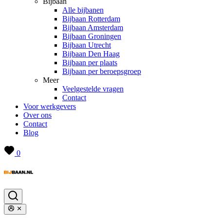
Bijbaan
Alle bijbanen
Bijbaan Rotterdam
Bijbaan Amsterdam
Bijbaan Groningen
Bijbaan Utrecht
Bijbaan Den Haag
Bijbaan per plaats
Bijbaan per beroepsgroep
Meer
Veelgestelde vragen
Contact
Voor werkgevers
Over ons
Contact
Blog
0