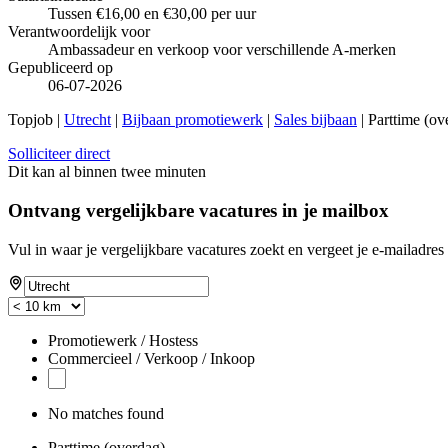
Tussen €16,00 en €30,00 per uur
Verantwoordelijk voor
Ambassadeur en verkoop voor verschillende A-merken
Gepubliceerd op
06-07-2026
Topjob
|
Utrecht
|
Bijbaan promotiewerk
|
Sales bijbaan
| Parttime (o
Solliciteer direct
Dit kan al binnen twee minuten
Ontvang vergelijkbare vacatures in je mailbox
Vul in waar je vergelijkbare vacatures zoekt en vergeet je e-mailadres 
If
you
are
a
Promotiewerk / Hostess
human,
Commercieel / Verkoop / Inkoop
ignore
this
field
No matches found
Parttime (overdag)