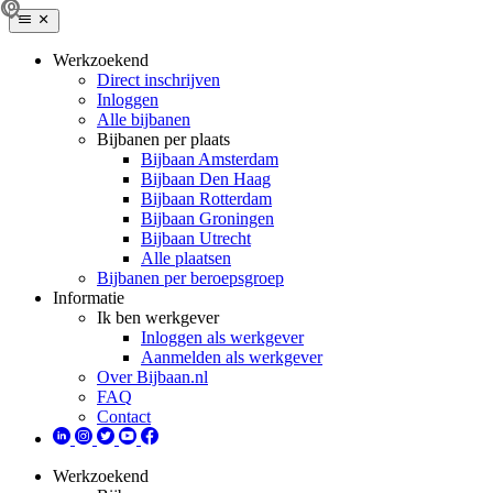
Werkzoekend
Direct inschrijven
Inloggen
Alle bijbanen
Bijbanen per plaats
Bijbaan Amsterdam
Bijbaan Den Haag
Bijbaan Rotterdam
Bijbaan Groningen
Bijbaan Utrecht
Alle plaatsen
Bijbanen per beroepsgroep
Informatie
Ik ben werkgever
Inloggen als werkgever
Aanmelden als werkgever
Over Bijbaan.nl
FAQ
Contact
Werkzoekend