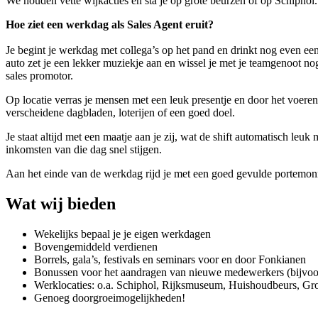
We houden vette wijkacties en sta je op grote beurzen of op Schiphol
Hoe ziet een werkdag als Sales Agent eruit?
Je begint je werkdag met collega’s op het pand en drinkt nog even een
auto zet je een lekker muziekje aan en wissel je met je teamgenoot nog 
sales promotor.
Op locatie verras je mensen met een leuk presentje en door het voeren
verscheidene dagbladen, loterijen of een goed doel.
Je staat altijd met een maatje aan je zij, wat de shift automatisch leu
inkomsten van die dag snel stijgen.
Aan het einde van de werkdag rijd je met een goed gevulde portemonne
Wat wij bieden
Wekelijks bepaal je je eigen werkdagen
Bovengemiddeld verdienen
Borrels, gala’s, festivals en seminars voor en door Fonkianen
Bonussen voor het aandragen van nieuwe medewerkers (bijvoor
Werklocaties: o.a. Schiphol, Rijksmuseum, Huishoudbeurs, 
Genoeg doorgroeimogelijkheden!