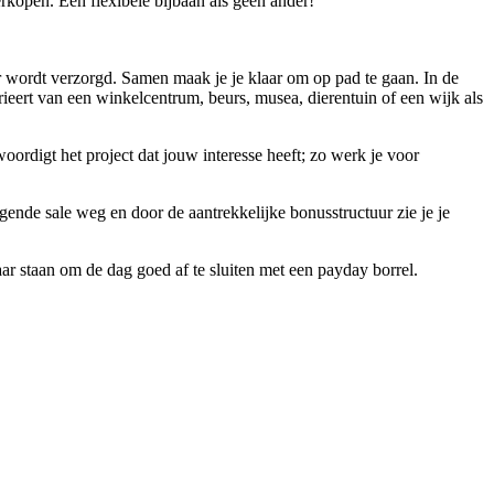
rkopen. Een flexibele bijbaan als geen ander!
ger wordt verzorgd. Samen maak je je klaar om op pad te gaan. In de
varieert van een winkelcentrum, beurs, musea, dierentuin of een wijk als
oordigt het project dat jouw interesse heeft; zo werk je voor
olgende sale weg en door de aantrekkelijke bonusstructuur zie je je
r staan om de dag goed af te sluiten met een payday borrel.