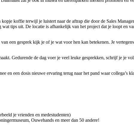
. Daarnaast zal je ook in musea en dierenparken merken promoten en ve
 kopje koffie terwijl je luistert naar de aftrap die door de Sales Mana
wat tips uit. De locatie is afhankelijk van het project dat je loopt en 
 van een gesprek kijk je of je wat voor hen kan betekenen. Je vertegenw
k maakt. Gedurende de dag voer je veel leuke gesprekken, schrijf je je v
e en een dosis nieuwe ervaring terug naar het pand waar collega’s klaa
beeld je vrienden en medestudenten)
Groningermuseum, Ouwehands en meer dan 50 andere!