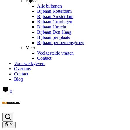
Bijbaan
Alle bijbanen
Bijbaan Rotterdam
Bijbaan Amsterdam
Bijbaan Groningen
Bijbaan Utrecht
Bijbaan Den Haag
Bijbaan per plaats
Bijbaan per beroepsgroep
Meer
Veelgestelde vragen
Contact
Voor werkgevers
Over ons
Contact
Blog
0