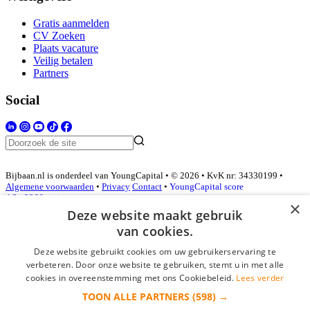
Gratis aanmelden
CV Zoeken
Plaats vacature
Veilig betalen
Partners
Social
Bijbaan.nl is onderdeel van YoungCapital • © 2026 • KvK nr: 34330199 •
Algemene voorwaarden
•
Privacy
Contact
•
YoungCapital score
4.3 - 3366 reviews
×
Deze website maakt gebruik
van cookies.
Inloggen als bedrijf
Deze website gebruikt cookies om uw gebruikerservaring te
verbeteren. Door onze website te gebruiken, stemt u in met alle
E-mail
*
cookies in overeenstemming met ons Cookiebeleid.
Lees verder
TOON ALLE PARTNERS
(598) →
Wachtwoord