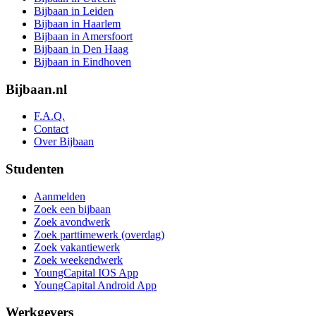
Bijbaan in Leiden
Bijbaan in Haarlem
Bijbaan in Amersfoort
Bijbaan in Den Haag
Bijbaan in Eindhoven
Bijbaan.nl
F.A.Q.
Contact
Over Bijbaan
Studenten
Aanmelden
Zoek een bijbaan
Zoek avondwerk
Zoek parttimewerk (overdag)
Zoek vakantiewerk
Zoek weekendwerk
YoungCapital IOS App
YoungCapital Android App
Werkgevers