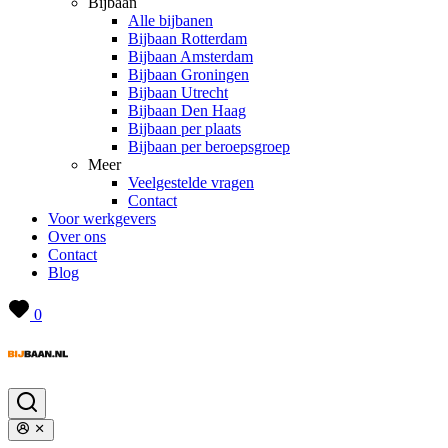
Bijbaan
Alle bijbanen
Bijbaan Rotterdam
Bijbaan Amsterdam
Bijbaan Groningen
Bijbaan Utrecht
Bijbaan Den Haag
Bijbaan per plaats
Bijbaan per beroepsgroep
Meer
Veelgestelde vragen
Contact
Voor werkgevers
Over ons
Contact
Blog
0