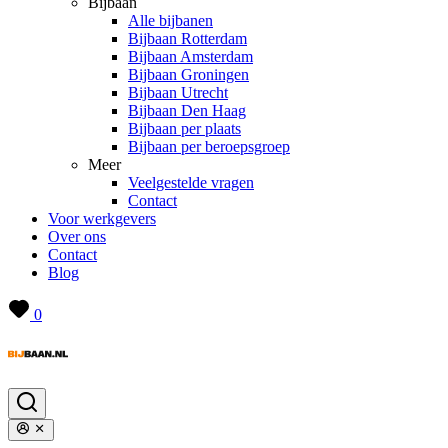
Bijbaan
Alle bijbanen
Bijbaan Rotterdam
Bijbaan Amsterdam
Bijbaan Groningen
Bijbaan Utrecht
Bijbaan Den Haag
Bijbaan per plaats
Bijbaan per beroepsgroep
Meer
Veelgestelde vragen
Contact
Voor werkgevers
Over ons
Contact
Blog
0