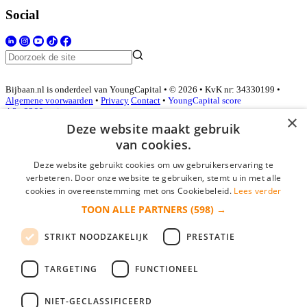
Social
Bijbaan.nl is onderdeel van YoungCapital • © 2026 • KvK nr: 34330199 •
Algemene voorwaarden
•
Privacy
Contact
•
YoungCapital score
4.3 - 3366 reviews
×
Deze website maakt gebruik
van cookies.
Inloggen als bedrijf
Deze website gebruikt cookies om uw gebruikerservaring te
verbeteren. Door onze website te gebruiken, stemt u in met alle
E-mail
*
cookies in overeenstemming met ons Cookiebeleid.
Lees verder
TOON ALLE PARTNERS
(598) →
Wachtwoord
STRIKT NOODZAKELIJK
PRESTATIE
login gegevens onthouden
Wachtwoord vergeten?
login
TARGETING
FUNCTIONEEL
Bedrijf aanmelden
NIET-GECLASSIFICEERD