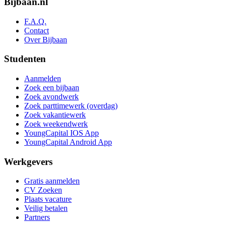
Bijbaan.nl
F.A.Q.
Contact
Over Bijbaan
Studenten
Aanmelden
Zoek een bijbaan
Zoek avondwerk
Zoek parttimewerk (overdag)
Zoek vakantiewerk
Zoek weekendwerk
YoungCapital IOS App
YoungCapital Android App
Werkgevers
Gratis aanmelden
CV Zoeken
Plaats vacature
Veilig betalen
Partners