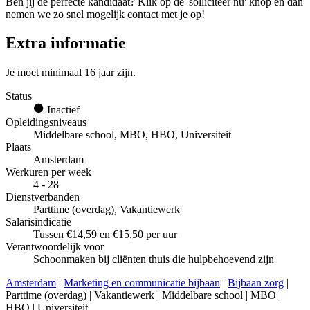
Ben jij de perfecte kandidaat? Klik op de 'solliciteer nu' knop en dan
nemen we zo snel mogelijk contact met je op!
Extra informatie
Je moet minimaal 16 jaar zijn.
Status
Inactief
Opleidingsniveaus
Middelbare school, MBO, HBO, Universiteit
Plaats
Amsterdam
Werkuren per week
4 - 28
Dienstverbanden
Parttime (overdag), Vakantiewerk
Salarisindicatie
Tussen €14,59 en €15,50 per uur
Verantwoordelijk voor
Schoonmaken bij cliënten thuis die hulpbehoevend zijn
Amsterdam
|
Marketing en communicatie bijbaan
|
Bijbaan zorg
|
Parttime (overdag) | Vakantiewerk | Middelbare school | MBO |
HBO | Universiteit