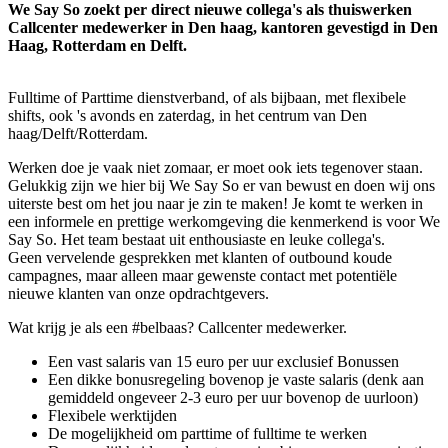
We Say So zoekt per direct nieuwe collega's als thuiswerken
Callcenter medewerker in Den haag, kantoren gevestigd in Den
Haag, Rotterdam en Delft.
Fulltime of Parttime dienstverband, of als bijbaan, met flexibele
shifts, ook 's avonds en zaterdag, in het centrum van Den
haag/Delft/Rotterdam.
Werken doe je vaak niet zomaar, er moet ook iets tegenover staan.
Gelukkig zijn we hier bij We Say So er van bewust en doen wij ons
uiterste best om het jou naar je zin te maken! Je komt te werken in
een informele en prettige werkomgeving die kenmerkend is voor We
Say So. Het team bestaat uit enthousiaste en leuke collega's.
Geen vervelende gesprekken met klanten of outbound koude
campagnes, maar alleen maar gewenste contact met potentiële
nieuwe klanten van onze opdrachtgevers.
Wat krijg je als een #belbaas? Callcenter medewerker.
Een vast salaris van 15 euro per uur exclusief Bonussen
Een dikke bonusregeling bovenop je vaste salaris (denk aan
gemiddeld ongeveer 2-3 euro per uur bovenop de uurloon)
Flexibele werktijden
De mogelijkheid om parttime of fulltime te werken