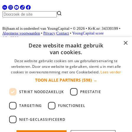
Bijbaan.nl is onderdeel van YoungCapital • © 2026 • KvK nr: 34330199 •
Algemene voorwaarden
•
Privacy
Contact
•
YoungCapital score
4.3 - 3366 reviews
×
Deze website maakt gebruik
van cookies.
Inloggen als bedrijf
Deze website gebruikt cookies om uw gebruikerservaring te
verbeteren. Door onze website te gebruiken, stemt u in met alle
E-mail
*
cookies in overeenstemming met ons Cookiebeleid.
Lees verder
TOON ALLE PARTNERS
(598) →
Wachtwoord
STRIKT NOODZAKELIJK
PRESTATIE
login gegevens onthouden
Wachtwoord vergeten?
login
TARGETING
FUNCTIONEEL
Bedrijf aanmelden
NIET-GECLASSIFICEERD
Na het aanmelden kun je meteen je vacature plaatsen en heb je je