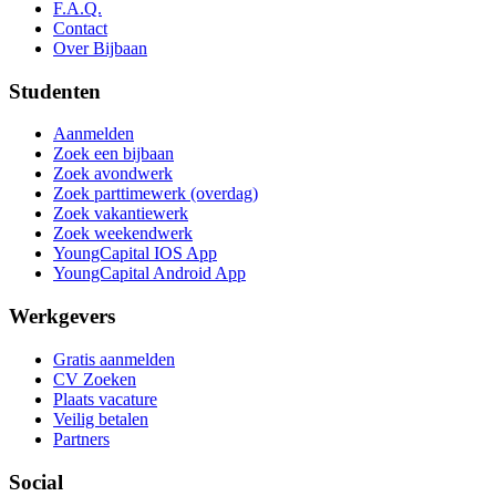
F.A.Q.
Contact
Over Bijbaan
Studenten
Aanmelden
Zoek een bijbaan
Zoek avondwerk
Zoek parttimewerk (overdag)
Zoek vakantiewerk
Zoek weekendwerk
YoungCapital IOS App
YoungCapital Android App
Werkgevers
Gratis aanmelden
CV Zoeken
Plaats vacature
Veilig betalen
Partners
Social