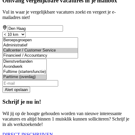
Ontvang vergelijkbare vacatures in je mailbox
Vul in waar je vergelijkbare vacatures zoekt en vergeet je e-
mailadres niet!
If
you
are
a
human,
ignore
this
field
Alert opslaan
Schrijf je nu in!
Wil jij op de hoogte gehouden worden van nieuwe interessante
vacatures en altijd binnen 1 muisklik kunnen solliciteren? Schrijf je
in als werkzoekende!
DIRECT INSCHRIJVEN