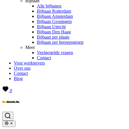
Bijbaan
Alle bijbanen
Bijbaan Rotterdam
Bijbaan Amsterdam
Bijbaan Groningen
Bijbaan Utrecht
Bijbaan Den Haag
Bijbaan per plaats
Bijbaan per beroepsgroep
Meer
Veelgestelde vragen
Contact
Voor werkgevers
Over ons
Contact
Blog
0