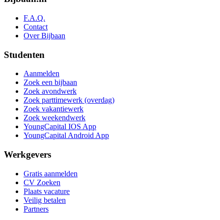
F.A.Q.
Contact
Over Bijbaan
Studenten
Aanmelden
Zoek een bijbaan
Zoek avondwerk
Zoek parttimewerk (overdag)
Zoek vakantiewerk
Zoek weekendwerk
YoungCapital IOS App
YoungCapital Android App
Werkgevers
Gratis aanmelden
CV Zoeken
Plaats vacature
Veilig betalen
Partners