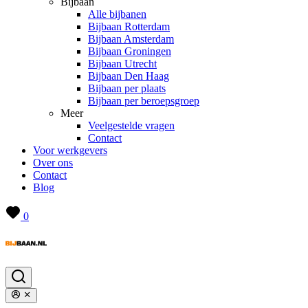
Bijbaan
Alle bijbanen
Bijbaan Rotterdam
Bijbaan Amsterdam
Bijbaan Groningen
Bijbaan Utrecht
Bijbaan Den Haag
Bijbaan per plaats
Bijbaan per beroepsgroep
Meer
Veelgestelde vragen
Contact
Voor werkgevers
Over ons
Contact
Blog
0