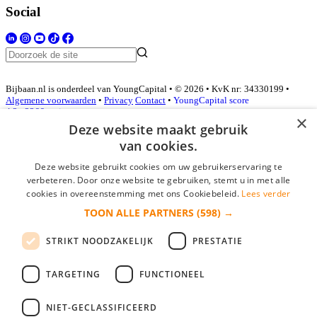
Social
Bijbaan.nl is onderdeel van YoungCapital • © 2026 • KvK nr: 34330199 •
Algemene voorwaarden
•
Privacy
Contact
•
YoungCapital score
4.3 - 3366 reviews
×
Deze website maakt gebruik
van cookies.
Inloggen als bedrijf
Deze website gebruikt cookies om uw gebruikerservaring te
verbeteren. Door onze website te gebruiken, stemt u in met alle
E-mail
*
cookies in overeenstemming met ons Cookiebeleid.
Lees verder
TOON ALLE PARTNERS
(598) →
Wachtwoord
STRIKT NOODZAKELIJK
PRESTATIE
login gegevens onthouden
Wachtwoord vergeten?
login
TARGETING
FUNCTIONEEL
Bedrijf aanmelden
NIET-GECLASSIFICEERD