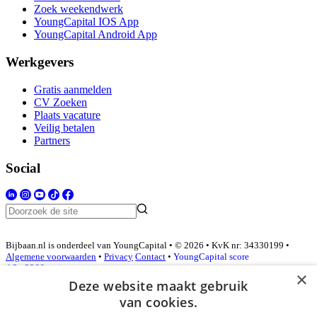
Zoek weekendwerk
YoungCapital IOS App
YoungCapital Android App
Werkgevers
Gratis aanmelden
CV Zoeken
Plaats vacature
Veilig betalen
Partners
Social
Bijbaan.nl is onderdeel van YoungCapital • © 2026 • KvK nr: 34330199 •
Algemene voorwaarden
•
Privacy
Contact
•
YoungCapital score
4.3 - 3366 reviews
×
Deze website maakt gebruik
van cookies.