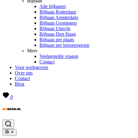
Bijbaan
Alle bijbanen
Bijbaan Rotterdam
Bijbaan Amsterdam
Bijbaan Groningen
Bijbaan Utrecht
Bijbaan Den Haag
Bijbaan per plaats
Bijbaan per beroepsgroep
Meer
Veelgestelde vragen
Contact
Voor werkgevers
Over ons
Contact
Blog
0