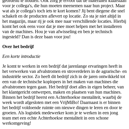
geordend te houden. Ook zorg je ervoor dat de materialen klaarstaan
voor je collega's, die hun moeten meenemen naar hun project. Maar
wat als je collega's toch iets te kort komen? Jij bent diegene die snel
schakelt en de producten aflevert op locatie. Zo sta je niet altijd in
het magazijn, maar rij je ook mee naar verschillende locaties. Hierbij
komt het ook eens voor dat je mee moet helpen met het installeren
van de machines. Hou je van afwisseling en ben je technisch
ingesteld? Dan is deze baan voor jou!
Over het bedrijf
Een korte introductie
Je komt te werken in een bedrijf dat jarenlange ervaringen heeft in
het verwerken van afvalstromen en stroverdelers in de agrarische- en
industriële sector. Zo heeft dit bedrijf zich in de jaren ontwikkeld tot
een van de technische koplopers in het maken van machines die
afvalstromen tegen gaan. Het bedrijf doet alles in eigen beheer, van
het klantgericht ontwerpen, maken en plaatsen van hun machines.
Binnen het bedrijf heerst een Achterhoekse mentaliteit, waarbij de
week wordt afgesloten met een VrijMiBo! Daarnaast is er binnen
het bedrijf voldoende ruimte om nieuwe dingen te leren en door te
groeien. Als logistiek medewerker kom je te werken in een jong
team met een echte Achterhoekse mentaliteit in een schone
werkomgeving!