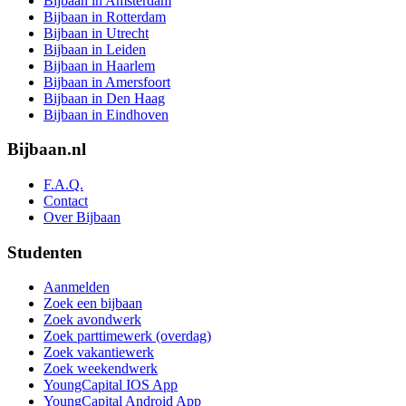
Bijbaan in Amsterdam
Bijbaan in Rotterdam
Bijbaan in Utrecht
Bijbaan in Leiden
Bijbaan in Haarlem
Bijbaan in Amersfoort
Bijbaan in Den Haag
Bijbaan in Eindhoven
Bijbaan.nl
F.A.Q.
Contact
Over Bijbaan
Studenten
Aanmelden
Zoek een bijbaan
Zoek avondwerk
Zoek parttimewerk (overdag)
Zoek vakantiewerk
Zoek weekendwerk
YoungCapital IOS App
YoungCapital Android App