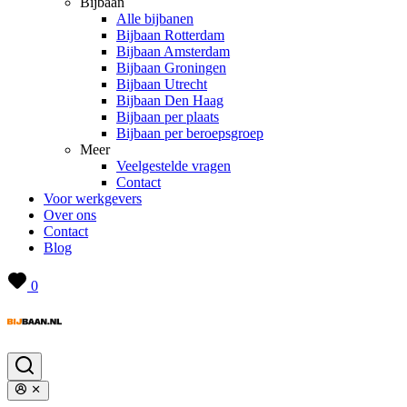
Bijbaan
Alle bijbanen
Bijbaan Rotterdam
Bijbaan Amsterdam
Bijbaan Groningen
Bijbaan Utrecht
Bijbaan Den Haag
Bijbaan per plaats
Bijbaan per beroepsgroep
Meer
Veelgestelde vragen
Contact
Voor werkgevers
Over ons
Contact
Blog
0