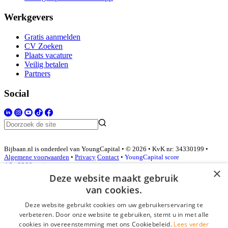
Werkgevers
Gratis aanmelden
CV Zoeken
Plaats vacature
Veilig betalen
Partners
Social
Bijbaan.nl is onderdeel van YoungCapital • © 2026 • KvK nr: 34330199 •
Algemene voorwaarden
•
Privacy
Contact
•
YoungCapital score
4.3 - 3366 reviews
×
Deze website maakt gebruik
van cookies.
Inloggen als bedrijf
Deze website gebruikt cookies om uw gebruikerservaring te
verbeteren. Door onze website te gebruiken, stemt u in met alle
E-mail
*
cookies in overeenstemming met ons Cookiebeleid.
Lees verder