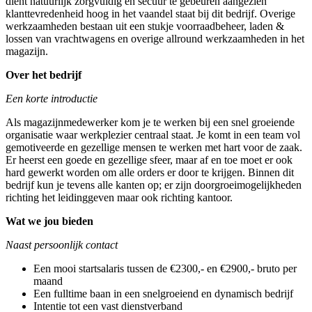
dient natuurlijk zorgvuldig en secuur te gebeuren aangezien
klanttevredenheid hoog in het vaandel staat bij dit bedrijf. Overige
werkzaamheden bestaan uit een stukje voorraadbeheer, laden &
lossen van vrachtwagens en overige allround werkzaamheden in het
magazijn.
Over het bedrijf
Een korte introductie
Als magazijnmedewerker kom je te werken bij een snel groeiende
organisatie waar werkplezier centraal staat. Je komt in een team vol
gemotiveerde en gezellige mensen te werken met hart voor de zaak.
Er heerst een goede en gezellige sfeer, maar af en toe moet er ook
hard gewerkt worden om alle orders er door te krijgen. Binnen dit
bedrijf kun je tevens alle kanten op; er zijn doorgroeimogelijkheden
richting het leidinggeven maar ook richting kantoor.
Wat we jou bieden
Naast persoonlijk contact
Een mooi startsalaris tussen de €2300,- en €2900,- bruto per
maand
Een fulltime baan in een snelgroeiend en dynamisch bedrijf
Intentie tot een vast dienstverband