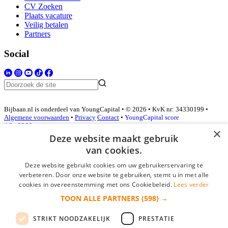
CV Zoeken
Plaats vacature
Veilig betalen
Partners
Social
Bijbaan.nl is onderdeel van YoungCapital • © 2026 • KvK nr: 34330199 •
Algemene voorwaarden
•
Privacy
Contact
•
YoungCapital score
4.3 - 3366 reviews
×
Deze website maakt gebruik
van cookies.
Inloggen als bedrijf
Deze website gebruikt cookies om uw gebruikerservaring te
verbeteren. Door onze website te gebruiken, stemt u in met alle
E-mail
*
cookies in overeenstemming met ons Cookiebeleid.
Lees verder
TOON ALLE PARTNERS
(598) →
Wachtwoord
STRIKT NOODZAKELIJK
PRESTATIE
login gegevens onthouden