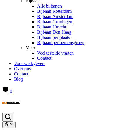
Bijbaan
Alle bijbanen
Bijbaan Rotterdam
Bijbaan Amsterdam
Bijbaan Groningen
Bijbaan Utrecht
Bijbaan Den Haag
Bijbaan per plaats
Bijbaan per beroepsgroep
Meer
Veelgestelde vragen
Contact
Voor werkgevers
Over ons
Contact
Blog
0