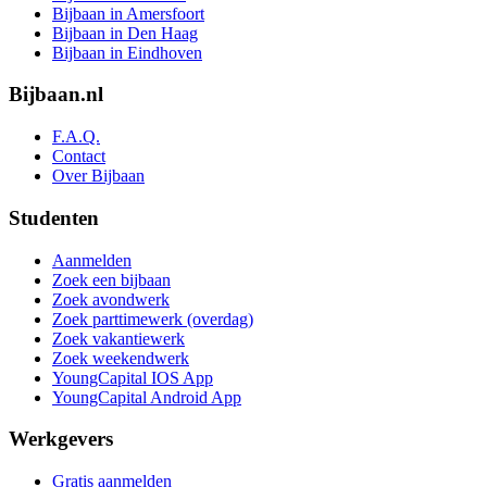
Bijbaan in Amersfoort
Bijbaan in Den Haag
Bijbaan in Eindhoven
Bijbaan.nl
F.A.Q.
Contact
Over Bijbaan
Studenten
Aanmelden
Zoek een bijbaan
Zoek avondwerk
Zoek parttimewerk (overdag)
Zoek vakantiewerk
Zoek weekendwerk
YoungCapital IOS App
YoungCapital Android App
Werkgevers
Gratis aanmelden