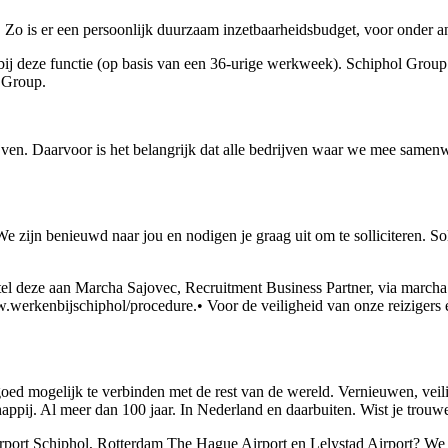
 Zo is er een persoonlijk duurzaam inzetbaarheidsbudget, voor onder an
ij deze functie (op basis van een 36-urige werkweek). Schiphol Group h
 Group.
lijven. Daarvoor is het belangrijk dat alle bedrijven waar we mee sam
 zijn benieuwd naar jou en nodigen je graag uit om te solliciteren. Sol
 Stel deze aan Marcha Sajovec, Recruitment Business Partner, via march
ww.werkenbijschiphol/procedure.• Voor de veiligheid van onze reizige
 goed mogelijk te verbinden met de rest van de wereld. Vernieuwen, v
appij. Al meer dan 100 jaar. In Nederland en daarbuiten. Wist je trouwe
rport Schiphol, Rotterdam The Hague Airport en Lelystad Airport? We