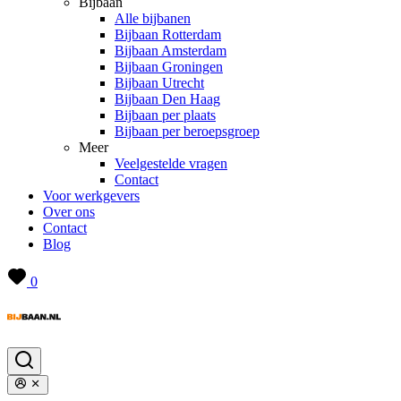
Bijbaan
Alle bijbanen
Bijbaan Rotterdam
Bijbaan Amsterdam
Bijbaan Groningen
Bijbaan Utrecht
Bijbaan Den Haag
Bijbaan per plaats
Bijbaan per beroepsgroep
Meer
Veelgestelde vragen
Contact
Voor werkgevers
Over ons
Contact
Blog
0