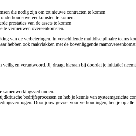
nsen die nodig zijn om tot nieuwe contracten te komen.
n onderhoudsovereenkomsten te komen.
rde prestaties van de assets te komen.
nde te vernieuwen overeenkomsten.
king van de verbeteringen. In verschillende multidisciplinaire teams ko
ud maar hebben ook raakvlakken met de bovenliggende raamovereenkoms
ilig en verantwoord. Jij draagt hieraan bij doordat je initiatief neemt 
che samenwerkingsverbanden.
tijdkritische bedrijfsprocessen en heb je kennis van systeemgerichte co
dingsvermogen. Door jouw gevoel voor verhoudingen, ben je op alle ni