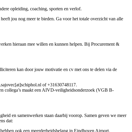
dere opleiding, coaching, sporten en verlof.
eeft jou nog meer te bieden. Ga voor het totale overzicht van alle
enwerken hieraan mee willen en kunnen helpen. Bij Procurement &
liciteren kan door jouw motivatie en cv met ons te delen via de
a.sajovec[at]schiphol.nl of +31630748117.
rs en collega’s maakt een AIVD-veiligheidsonderzoek (VGB B-
eiligheid en samenwerken staan daarbij voorop. Samen geven we meer
ns dat:
 hebben ook een meerderheidsbelang in Eindhoven Airport.