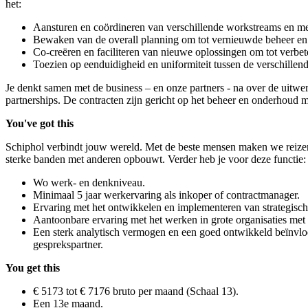
het:
Aansturen en coördineren van verschillende workstreams en me
Bewaken van de overall planning om tot vernieuwde beheer e
Co-creëren en faciliteren van nieuwe oplossingen om tot verbete
Toezien op eenduidigheid en uniformiteit tussen de verschille
Je denkt samen met de business – en onze partners - na over de uitwer
partnerships. De contracten zijn gericht op het beheer en onderho
You've got this
Schiphol verbindt jouw wereld. Met de beste mensen maken we reizen ve
sterke banden met anderen opbouwt. Verder heb je voor deze functie:
Wo werk- en denkniveau.
Minimaal 5 jaar werkervaring als inkoper of contractmanager.
Ervaring met het ontwikkelen en implementeren van strategis
Aantoonbare ervaring met het werken in grote organisaties met 
Een sterk analytisch vermogen en een goed ontwikkeld beïnvloe
gesprekspartner.
You get this
€ 5173 tot € 7176 bruto per maand (Schaal 13).
Een 13e maand.