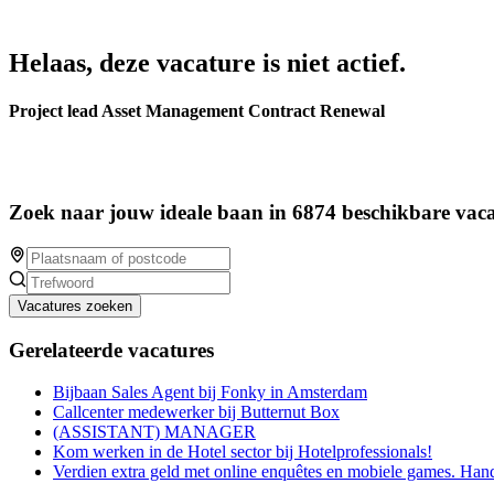
Helaas, deze vacature is niet actief.
Project lead Asset Management Contract Renewal
Zoek naar jouw ideale baan in 6874 beschikbare vaca
Vacatures zoeken
Gerelateerde vacatures
Bijbaan Sales Agent bij Fonky in Amsterdam
Callcenter medewerker bij Butternut Box
(ASSISTANT) MANAGER
Kom werken in de Hotel sector bij Hotelprofessionals!
Verdien extra geld met online enquêtes en mobiele games. Han