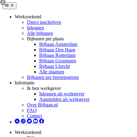
Werkzoekend
Direct inschrijven
Inloggen
Alle bijbanen
Bijbanen per plaats
Bijbaan Amsterdam
Bijbaan Den Haag
Bijbaan Rotterdam
Bijbaan Groningen
Bijbaan Utrecht
Alle plaatsen
Bijbanen per beroepsgroep
Informatie
Ik ben werkgever
Inloggen als werkgever
Aanmelden als werkgever
Over Bijbaan.nl
FAQ
Contact
Werkzoekend