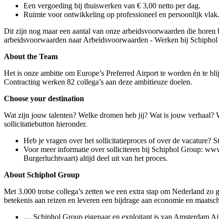
Een vergoeding bij thuiswerken van € 3,00 netto per dag.
Ruimte voor ontwikkeling op professioneel en persoonlijk vlak.
Dit zijn nog maar een aantal van onze arbeidsvoorwaarden die horen b
arbeidsvoorwaarden naar Arbeidsvoorwaarden - Werken bij Schiphol
About the Team
Het is onze ambitie om Europe’s Preferred Airport te worden én te b
Contracting werken 82 collega’s aan deze ambitieuze doelen.
Choose your destination
Wat zijn jouw talenten? Welke dromen heb jij? Wat is jouw verhaal? We
sollicitatiebutton hieronder.
Heb je vragen over het sollicitatieproces of over de vacature?
Voor meer informatie over solliciteren bij Schiphol Group: w
Burgerluchtvaart) altijd deel uit van het proces.
About Schiphol Group
Met 3.000 trotse collega’s zetten we een extra stap om Nederland zo
betekenis aan reizen en leveren een bijdrage aan economie en maatsch
… Schiphol Group eigenaar en exploitant is van Amsterdam Ai