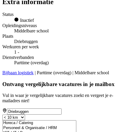
Extra informatie
Status
Inactief
Opleidingsniveaus
Middelbare school
Plaats
Driebruggen
Werkuren per week
1 -
Dienstverbanden
Parttime (overdag)
Bijbaan logistiek
| Parttime (overdag) | Middelbare school
Ontvang vergelijkbare vacatures in je mailbox
Vul in waar je vergelijkbare vacatures zoekt en vergeet je e-
mailadres niet!
If
you
are
a
human,