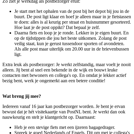
Zo ziet je werkdag als postbezorger eruit:
Je start met het ophalen van de post bij het depot bij jou in de
buurt. De post ligt klaar en hoef je alleen maar in je fietstassen
te doen: alles is al keurig per straat en huisnummer gesorteerd.
Hoe laat je de post oppikt? Dat bepaal je zelf.
Daarna fiets en loop je je ronde. Lekker in je eigen buurt. En
op de tijdstippen die jou het beste uitkomen. Zolang de post
veilig staat, kun je gerust tussendoor sporten of avondeten.
Als alle post maar uiterlijk om 20.00 uur in de brievenbussen
ligt.
Extra leuk als postbezorger: Je werkt zelfstandig, maar voelt je nooit
alleen. Jij bent al snel een bekende in de wijk en bouwt leuke
contacten met bewoners en collega's op. En omdat je lekker actief
bezig bent, werk je ongemerkt aan een betere conditie!
Wat breng jij mee?
Iedereen vanaf 16 jaar kan postbezorger worden. Je bent je ervan
bewust dat je hét visitekaartje van PostNL bent. Je werkt dan ook
nauwkeurig en stelt je klantgericht op. Daarnaast:
Heb je een stevige fiets met een ijzeren bagagedrager.
Spreek je goed Nederlands of Engels. Dit om met je collega's