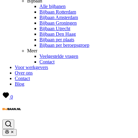
Bijbaan
Alle bijbanen
Bijbaan Rotterdam
Bijbaan Amsterdam
Bijbaan Groningen
Bijbaan Utrecht
Bijbaan Den Haag
Bijbaan per plaats
Bijbaan per beroepsgroep
Meer
Veelgestelde vragen
Contact
Voor werkgevers
Over ons
Contact
Blog
0