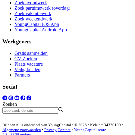
Zoek avondwerk
Zoek parttimewerk (overdag)
Zoek vakantiewerk
Zoek weekendwerk
YoungCapital IOS App
YoungCapital Android App
Werkgevers
Gratis aanmelden
CV Zoeken
Plaats vacature
Veilig betalen
Partners
Social
Zoeken
Bijbaan.nl is onderdeel van YoungCapital • © 2026 • KvK nr: 34330199 •
Algemene voorwaarden
•
Privacy
Contact
•
YoungCapital score
4.3 - 3366 reviews