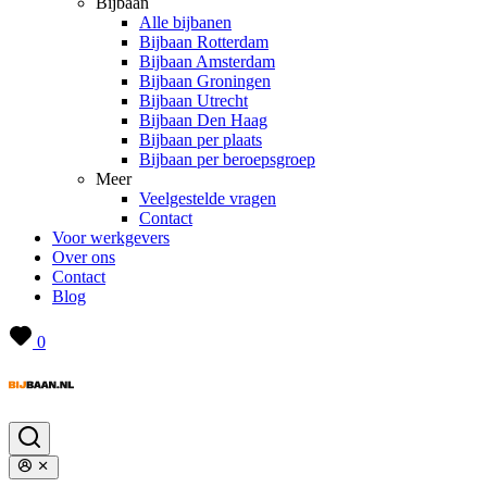
Bijbaan
Alle bijbanen
Bijbaan Rotterdam
Bijbaan Amsterdam
Bijbaan Groningen
Bijbaan Utrecht
Bijbaan Den Haag
Bijbaan per plaats
Bijbaan per beroepsgroep
Meer
Veelgestelde vragen
Contact
Voor werkgevers
Over ons
Contact
Blog
0