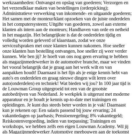
werkzaamheden: Ontvangst en opslag van goederen; Verzorgen en
het verzendklaar maken van bestellingen (orderpicking);
Administratieve verwerking van inkomende- en uitgaande goederen;
Het samen met de monteur/klant opzoeken van de juiste onderdelen
in het computersysteem; Uitgifte van goederen, zowel aan externe
klanten als intern aan de monteurs; Handhaven van orde en netheid
in het magazijn. Het belangrijkste is dat de onderdelen tijdig en
volledig worden geleverd of klaarstaan, zodat we onze
serviceafspraken met onze klanten kunnen nakomen. Hoe sneller
onze klanten hun bestelling ontvangen, hoe sneller zij weer verder
kunnen. Wie ben jij? Je hoeft van ons nog geen ervaring te hebben
als magazijnmedewerker in de automotive branche, maar we vinden
het vooral belangrijk dat je graag aan het werk wilt en van
aanpakken houdt! Daarnaast is het fijn als je enige kennis hebt van
auto's en onderdelen en graag nieuwe dingen wilt leren over
auto(onderdelen) en techniek! Wat bieden wij jou? In 100 jaar tijd is
de Louwman Group uitgegroeid tot een van de grootste
autobedrijven van Nederland. Je werkplek is uitgerust met moderne
apparatuur en je houdt je kennis up-to-date met trainingen en
opleidingen. Je kunt dus steeds beter worden in je vak! Daarnaast
kun je rekenen op: Een salaris passend bij jouw ervaring; 24
vakantiedagen op jaarbasis; Pensioenregeling; 8% vakantiegeld;
Reiskostenvergoeding, indien van toepassing; Trainingen en
workshops, we hebben zelfs een eigen Louwman Academy. Wil jij
als Magazijnmedewerker Automotive meebouwen aan de toekomst