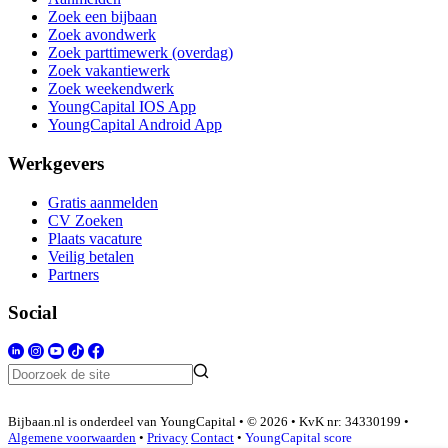
Zoek een bijbaan
Zoek avondwerk
Zoek parttimewerk (overdag)
Zoek vakantiewerk
Zoek weekendwerk
YoungCapital IOS App
YoungCapital Android App
Werkgevers
Gratis aanmelden
CV Zoeken
Plaats vacature
Veilig betalen
Partners
Social
Bijbaan.nl is onderdeel van YoungCapital • © 2026 • KvK nr: 34330199 •
Algemene voorwaarden
•
Privacy
Contact
•
YoungCapital score