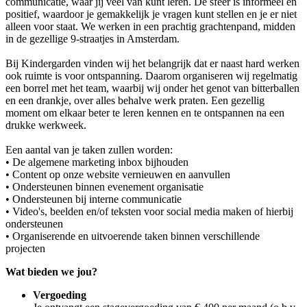
communicatie, waar jij veel van kunt leren. De sfeer is informeel en
positief, waardoor je gemakkelijk je vragen kunt stellen en je er niet
alleen voor staat. We werken in een prachtig grachtenpand, midden
in de gezellige 9-straatjes in Amsterdam.
Bij Kindergarden vinden wij het belangrijk dat er naast hard werken
ook ruimte is voor ontspanning. Daarom organiseren wij regelmatig
een borrel met het team, waarbij wij onder het genot van bitterballen
en een drankje, over alles behalve werk praten. Een gezellig
moment om elkaar beter te leren kennen en te ontspannen na een
drukke werkweek.
Een aantal van je taken zullen worden:
• De algemene marketing inbox bijhouden
• Content op onze website vernieuwen en aanvullen
• Ondersteunen binnen evenement organisatie
• Ondersteunen bij interne communicatie
• Video's, beelden en/of teksten voor social media maken of hierbij
ondersteunen
• Organiserende en uitvoerende taken binnen verschillende
projecten
Wat bieden we jou?
Vergoeding