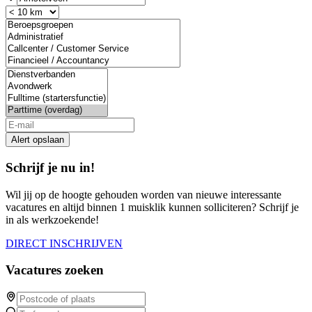
you
are
a
human,
ignore
this
field
Alert opslaan
Schrijf je nu in!
Wil jij op de hoogte gehouden worden van nieuwe interessante
vacatures en altijd binnen 1 muisklik kunnen solliciteren? Schrijf je
in als werkzoekende!
DIRECT INSCHRIJVEN
Vacatures zoeken