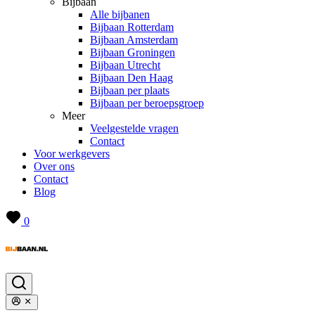
Bijbaan
Alle bijbanen
Bijbaan Rotterdam
Bijbaan Amsterdam
Bijbaan Groningen
Bijbaan Utrecht
Bijbaan Den Haag
Bijbaan per plaats
Bijbaan per beroepsgroep
Meer
Veelgestelde vragen
Contact
Voor werkgevers
Over ons
Contact
Blog
0