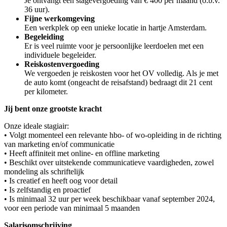
Je ontvangt een stagevergoeding van € 400 per maand (o.b.v.
36 uur).
Fijne werkomgeving
Een werkplek op een unieke locatie in hartje Amsterdam.
Begeleiding
Er is veel ruimte voor je persoonlijke leerdoelen met een
individuele begeleider.
Reiskostenvergoeding
We vergoeden je reiskosten voor het OV volledig. Als je met
de auto komt (ongeacht de reisafstand) bedraagt dit 21 cent
per kilometer.
Jij bent onze grootste kracht
Onze ideale stagiair:
• Volgt momenteel een relevante hbo- of wo-opleiding in de richting
van marketing en/of communicatie
• Heeft affiniteit met online- en offline marketing
• Beschikt over uitstekende communicatieve vaardigheden, zowel
mondeling als schriftelijk
• Is creatief en heeft oog voor detail
• Is zelfstandig en proactief
• Is minimaal 32 uur per week beschikbaar vanaf september 2024,
voor een periode van minimaal 5 maanden
Salarisomschrijving