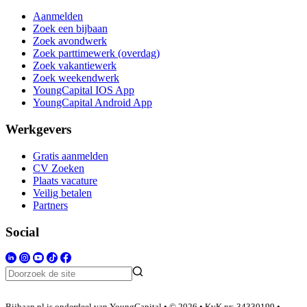
Aanmelden
Zoek een bijbaan
Zoek avondwerk
Zoek parttimewerk (overdag)
Zoek vakantiewerk
Zoek weekendwerk
YoungCapital IOS App
YoungCapital Android App
Werkgevers
Gratis aanmelden
CV Zoeken
Plaats vacature
Veilig betalen
Partners
Social
Bijbaan.nl is onderdeel van YoungCapital • © 2026 • KvK nr: 34330199 •