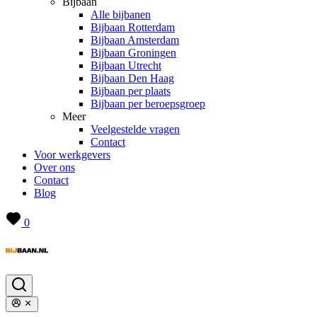
Bijbaan
Alle bijbanen
Bijbaan Rotterdam
Bijbaan Amsterdam
Bijbaan Groningen
Bijbaan Utrecht
Bijbaan Den Haag
Bijbaan per plaats
Bijbaan per beroepsgroep
Meer
Veelgestelde vragen
Contact
Voor werkgevers
Over ons
Contact
Blog
0