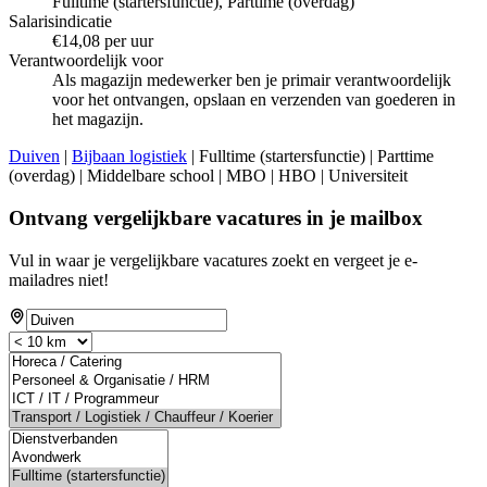
Fulltime (startersfunctie), Parttime (overdag)
Salarisindicatie
€14,08 per uur
Verantwoordelijk voor
Als magazijn medewerker ben je primair verantwoordelijk
voor het ontvangen, opslaan en verzenden van goederen in
het magazijn.
Duiven
|
Bijbaan logistiek
| Fulltime (startersfunctie) | Parttime
(overdag) | Middelbare school | MBO | HBO | Universiteit
Ontvang vergelijkbare vacatures in je mailbox
Vul in waar je vergelijkbare vacatures zoekt en vergeet je e-
mailadres niet!
If
you
are
a
human,
ignore
this
field