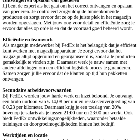
Ontvangen en opslaan van goederen
Jij bent de expert als het gaat om het correct ontvangen en opslaan
van goederen. Je controleert zorgvuldig de binnenkomende
producten en zorgt ervoor dat ze op de juiste plek in het magazijn
worden opgeslagen. Met jouw oog voor detail en efficiëntie zorg je
ervoor dat alles op orde is en dat de voorraad goed beheerd wordt.
Efficiëntie en teamwork
Als magazijn medewerker bij FedEx is het belangrijk dat je efficiënt
kunt werken met magazijnapparatuur. Je zorgt ervoor dat het
magazijn altijd opgeruimd en georganiseerd is, zodat alle producten
gemakkelijk te vinden zijn. Daarnaast werk je nauw samen met
andere afdelingen om een efficiënt logistiek proces te garanderen.
Samen zorgen jullie ervoor dat de klanten op tijd hun pakketten
ontvangen.
Secundaire arbeidsvoorwaarden
Bij FedEx worden jouw harde werk en inzet beloond. Je ontvangt
een bruto uurloon van € 14,08 per uur en reiskostenvergoeding van
€ 0,23 per kilometer. Daarnaast krijg je een toeslag van 20%
bovenop je salaris als je tussen 21:00 uur en 23:00 uur werkt. Ook
biedt FedEx ontwikkelingsmogelijkheden, waaronder betaalde
trainingen en doorgroeimogelijkheden binnen het bedrijf.
Werktijden en locatie