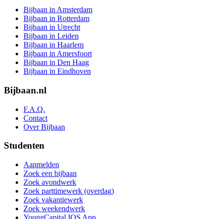
Bijbaan in Amsterdam
Bijbaan in Rotterdam
Bijbaan in Utrecht
Bijbaan in Leiden
Bijbaan in Haarlem
Bijbaan in Amersfoort
Bijbaan in Den Haag
Bijbaan in Eindhoven
Bijbaan.nl
F.A.Q.
Contact
Over Bijbaan
Studenten
Aanmelden
Zoek een bijbaan
Zoek avondwerk
Zoek parttimewerk (overdag)
Zoek vakantiewerk
Zoek weekendwerk
YoungCapital IOS App