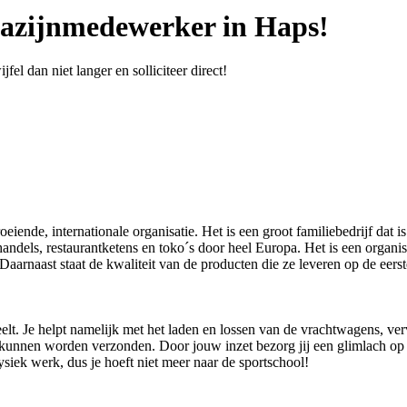
gazijnmedewerker in Haps!
el dan niet langer en solliciteer direct!
iende, internationale organisatie. Het is een groot familiebedrijf dat i
handels, restaurantketens en toko´s door heel Europa. Het is een organ
Daarnaast staat de kwaliteit van de producten die ze leveren op de eers
elt. Je helpt namelijk met het laden en lossen van de vrachtwagens, ve
ant kunnen worden verzonden. Door jouw inzet bezorg jij een glimlach op 
siek werk, dus je hoeft niet meer naar de sportschool!