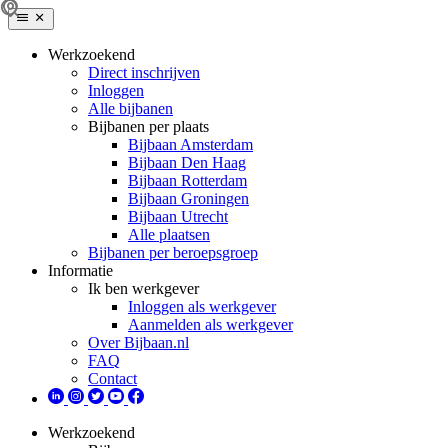
Werkzoekend
Direct inschrijven
Inloggen
Alle bijbanen
Bijbanen per plaats
Bijbaan Amsterdam
Bijbaan Den Haag
Bijbaan Rotterdam
Bijbaan Groningen
Bijbaan Utrecht
Alle plaatsen
Bijbanen per beroepsgroep
Informatie
Ik ben werkgever
Inloggen als werkgever
Aanmelden als werkgever
Over Bijbaan.nl
FAQ
Contact
Werkzoekend