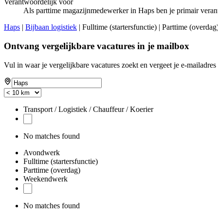
Verantwoordelijk voor
Als parttime magazijnmedewerker in Haps ben je primair veran
Haps
|
Bijbaan logistiek
| Fulltime (startersfunctie) | Parttime (over
Ontvang vergelijkbare vacatures in je mailbox
Vul in waar je vergelijkbare vacatures zoekt en vergeet je e-mailadres 
If
you
are
a
Transport / Logistiek / Chauffeur / Koerier
human,
ignore
this
No matches found
field
Avondwerk
Fulltime (startersfunctie)
Parttime (overdag)
Weekendwerk
No matches found