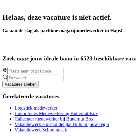
Helaas, deze vacature is niet actief.
Ga aan de slag als parttime magazijnmedewerker in Haps!
Zoek naar jouw ideale baan in 6523 beschikbare vaca
Vacatures zoeken
Gerelateerde vacatures
Logistiek medewerker
Junior Sales Medewerker bij Butternut Box
Callcenter medewerker bij Butternut Box
Vakantiewerk Huishoudelijke Hulp in jouw regio
Vakantiewerk Schoonmaak