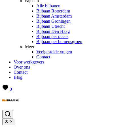
Bijbaan
Alle bijbanen
Bijbaan Rotterdam
Bijbaan Amsterdam
Bijbaan Groningen
Bijbaan Utrecht
Bijbaan Den Haag
Bijbaan per plaats
Bijbaan per beroepsgroep
Meer
Veelgestelde vragen
Contact
Voor werkgevers
Over ons
Contact
Blog
0