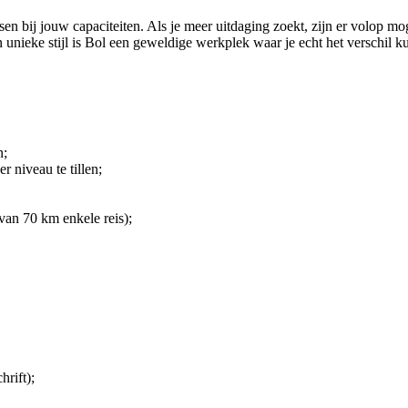
sen bij jouw capaciteiten. Als je meer uitdaging zoekt, zijn er volop m
 unieke stijl is Bol een geweldige werkplek waar je echt het verschil 
n;
 niveau te tillen;
an 70 km enkele reis);
rift);