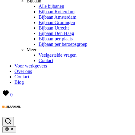
Bijbaan
Alle bijbanen
Bijbaan Rotterdam
Bijbaan Amsterdam
Bijbaan Groningen
Bijbaan Utrecht
Bijbaan Den Haag
Bijbaan per plaats
Bijbaan per beroepsgroep
Meer
Veelgestelde vragen
Contact
Voor werkgevers
Over ons
Contact
Blog
0