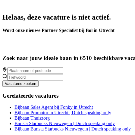
Helaas, deze vacature is niet actief.
Word onze nieuwe Partner Specialist bij Bol in Utrecht
Zoek naar jouw ideale baan in 6510 beschikbare vaca
Vacatures zoeken
Gerelateerde vacatures
Bijbaan Sales Agent bij Fonky in Utrecht
Bijbaan Promotor in Utrecht | Dutch speaking only
Bijbaan Thuiszorg
Barista Starbucks Nieuwegein | Dutch speaking only
Bijbaan Barista Starbucks Nieuwegein | Dutch speaking only