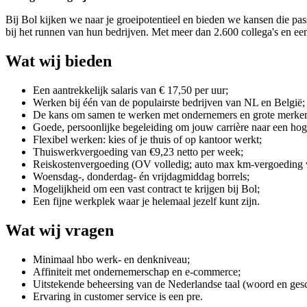
Bij Bol kijken we naar je groeipotentieel en bieden we kansen die pas
bij het runnen van hun bedrijven. Met meer dan 2.600 collega's en een
Wat wij bieden
Een aantrekkelijk salaris van € 17,50 per uur;
Werken bij één van de populairste bedrijven van NL en België;
De kans om samen te werken met ondernemers en grote merke
Goede, persoonlijke begeleiding om jouw carrière naar een hoger
Flexibel werken: kies of je thuis of op kantoor werkt;
Thuiswerkvergoeding van €9,23 netto per week;
Reiskostenvergoeding (OV volledig; auto max km-vergoeding v
Woensdag-, donderdag- én vrijdagmiddag borrels;
Mogelijkheid om een vast contract te krijgen bij Bol;
Een fijne werkplek waar je helemaal jezelf kunt zijn.
Wat wij vragen
Minimaal hbo werk- en denkniveau;
Affiniteit met ondernemerschap en e-commerce;
Uitstekende beheersing van de Nederlandse taal (woord en gesch
Ervaring in customer service is een pre.