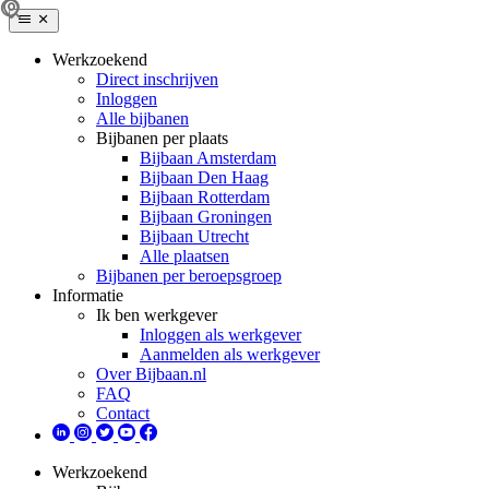
Werkzoekend
Direct inschrijven
Inloggen
Alle bijbanen
Bijbanen per plaats
Bijbaan Amsterdam
Bijbaan Den Haag
Bijbaan Rotterdam
Bijbaan Groningen
Bijbaan Utrecht
Alle plaatsen
Bijbanen per beroepsgroep
Informatie
Ik ben werkgever
Inloggen als werkgever
Aanmelden als werkgever
Over Bijbaan.nl
FAQ
Contact
Werkzoekend