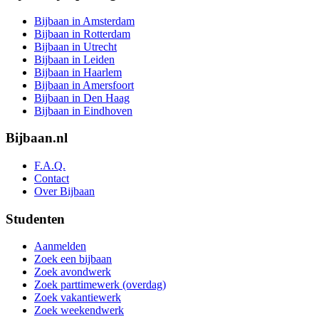
Bijbaan in Amsterdam
Bijbaan in Rotterdam
Bijbaan in Utrecht
Bijbaan in Leiden
Bijbaan in Haarlem
Bijbaan in Amersfoort
Bijbaan in Den Haag
Bijbaan in Eindhoven
Bijbaan.nl
F.A.Q.
Contact
Over Bijbaan
Studenten
Aanmelden
Zoek een bijbaan
Zoek avondwerk
Zoek parttimewerk (overdag)
Zoek vakantiewerk
Zoek weekendwerk