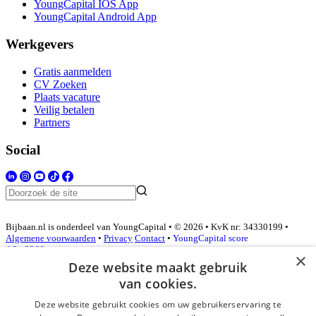
YoungCapital IOS App
YoungCapital Android App
Werkgevers
Gratis aanmelden
CV Zoeken
Plaats vacature
Veilig betalen
Partners
Social
Bijbaan.nl is onderdeel van YoungCapital • © 2026 • KvK nr: 34330199 •
Algemene voorwaarden
•
Privacy
Contact
•
YoungCapital score
4.3 - 3366 reviews
×
Deze website maakt gebruik
van cookies.
Inloggen als bedrijf
Deze website gebruikt cookies om uw gebruikerservaring te