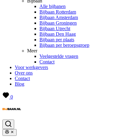
Bijbaan
Alle bijbanen
Bijbaan Rotterdam
Bijbaan Amsterdam
Bijbaan Groningen
Bijbaan Utrecht
Bijbaan Den Haag
Bijbaan per plaats
Bijbaan per beroepsgroep
Meer
Veelgestelde vragen
Contact
Voor werkgevers
Over ons
Contact
Blog
0