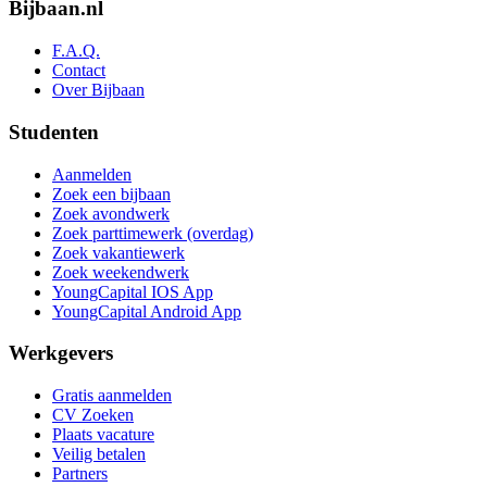
Bijbaan.nl
F.A.Q.
Contact
Over Bijbaan
Studenten
Aanmelden
Zoek een bijbaan
Zoek avondwerk
Zoek parttimewerk (overdag)
Zoek vakantiewerk
Zoek weekendwerk
YoungCapital IOS App
YoungCapital Android App
Werkgevers
Gratis aanmelden
CV Zoeken
Plaats vacature
Veilig betalen
Partners