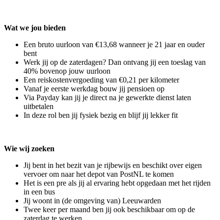
Wat we jou bieden
Een bruto uurloon van €13,68 wanneer je 21 jaar en ouder
bent
Werk jij op de zaterdagen? Dan ontvang jij een toeslag van
40% bovenop jouw uurloon
Een reiskostenvergoeding van €0,21 per kilometer
Vanaf je eerste werkdag bouw jij pensioen op
Via Payday kan jij je direct na je gewerkte dienst laten
uitbetalen
In deze rol ben jij fysiek bezig en blijf jij lekker fit
Wie wij zoeken
Jij bent in het bezit van je rijbewijs en beschikt over eigen
vervoer om naar het depot van PostNL te komen
Het is een pre als jij al ervaring hebt opgedaan met het rijden
in een bus
Jij woont in (de omgeving van) Leeuwarden
Twee keer per maand ben jij ook beschikbaar om op de
zaterdag te werken