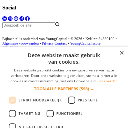
Social
Bijbaan.nl is onderdeel van YoungCapital • © 2026 • KvK nr: 34330199 •
Algemene voorwaarden
•
Privacy
Contact
•
YoungCapital score
4.3 - 3366 reviews
×
Deze website maakt gebruik
van cookies.
Inloggen als bedrijf
Deze website gebruikt cookies om uw gebruikerservaring te
verbeteren. Door onze website te gebruiken, stemt u in met alle
E-mail
*
cookies in overeenstemming met ons Cookiebeleid.
Lees verder
TOON ALLE PARTNERS
(598) →
Wachtwoord
STRIKT NOODZAKELIJK
PRESTATIE
login gegevens onthouden
Wachtwoord vergeten?
login
TARGETING
FUNCTIONEEL
Bedrijf aanmelden
NIET-GECLASSIFICEERD