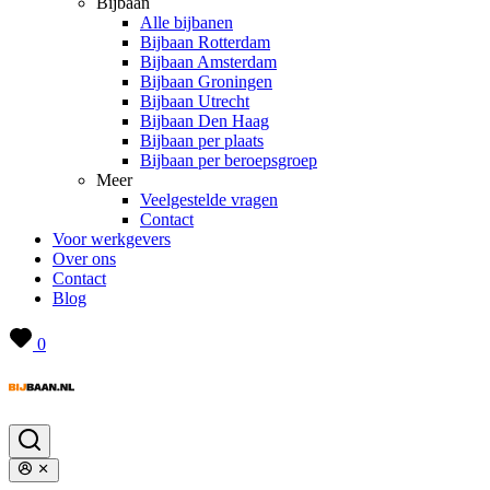
Bijbaan
Alle bijbanen
Bijbaan Rotterdam
Bijbaan Amsterdam
Bijbaan Groningen
Bijbaan Utrecht
Bijbaan Den Haag
Bijbaan per plaats
Bijbaan per beroepsgroep
Meer
Veelgestelde vragen
Contact
Voor werkgevers
Over ons
Contact
Blog
0