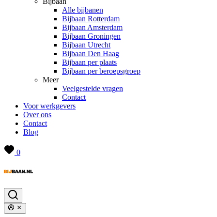
Bijbaan
Alle bijbanen
Bijbaan Rotterdam
Bijbaan Amsterdam
Bijbaan Groningen
Bijbaan Utrecht
Bijbaan Den Haag
Bijbaan per plaats
Bijbaan per beroepsgroep
Meer
Veelgestelde vragen
Contact
Voor werkgevers
Over ons
Contact
Blog
0