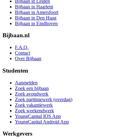
Bijbaan in Leiden
Bijbaan in Haarlem
Bijbaan in Amersfoort
Bijbaan in Den Haag
Bijbaan in Eindhoven
Bijbaan.nl
F.A.Q.
Contact
Over Bijbaan
Studenten
Aanmelden
Zoek een bijbaan
Zoek avondwerk
Zoek parttimewerk (overdag)
Zoek vakantiewerk
Zoek weekendwerk
YoungCapital IOS App
YoungCapital Android App
Werkgevers