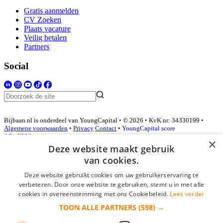
Gratis aanmelden
CV Zoeken
Plaats vacature
Veilig betalen
Partners
Social
Bijbaan.nl is onderdeel van YoungCapital • © 2026 • KvK nr: 34330199 •
Algemene voorwaarden
•
Privacy
Contact
•
YoungCapital score
4.3 - 3366 reviews
×
Deze website maakt gebruik
van cookies.
Inloggen als bedrijf
Deze website gebruikt cookies om uw gebruikerservaring te
verbeteren. Door onze website te gebruiken, stemt u in met alle
E-mail
*
cookies in overeenstemming met ons Cookiebeleid.
Lees verder
TOON ALLE PARTNERS
(598) →
Wachtwoord