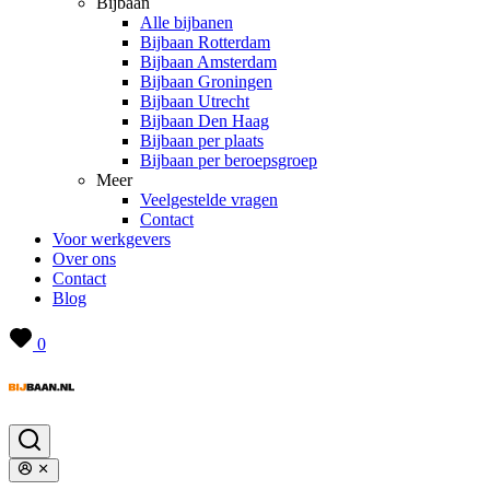
Bijbaan
Alle bijbanen
Bijbaan Rotterdam
Bijbaan Amsterdam
Bijbaan Groningen
Bijbaan Utrecht
Bijbaan Den Haag
Bijbaan per plaats
Bijbaan per beroepsgroep
Meer
Veelgestelde vragen
Contact
Voor werkgevers
Over ons
Contact
Blog
0