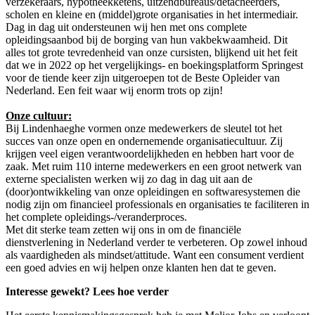
verzekeraars, hypotheekketens, uitzendbureaus/detacheerders,
scholen en kleine en (middel)grote organisaties in het intermediair.
Dag in dag uit ondersteunen wij hen met ons complete
opleidingsaanbod bij de borging van hun vakbekwaamheid. Dit
alles tot grote tevredenheid van onze cursisten, blijkend uit het feit
dat we in 2022 op het vergelijkings- en boekingsplatform Springest
voor de tiende keer zijn uitgeroepen tot de Beste Opleider van
Nederland. Een feit waar wij enorm trots op zijn!
Onze cultuur:
Bij Lindenhaeghe vormen onze medewerkers de sleutel tot het
succes van onze open en ondernemende organisatiecultuur. Zij
krijgen veel eigen verantwoordelijkheden en hebben hart voor de
zaak. Met ruim 110 interne medewerkers en een groot netwerk van
externe specialisten werken wij zo dag in dag uit aan de
(door)ontwikkeling van onze opleidingen en softwaresystemen die
nodig zijn om financieel professionals en organisaties te faciliteren in
het complete opleidings-/veranderproces.
Met dit sterke team zetten wij ons in om de financiële
dienstverlening in Nederland verder te verbeteren. Op zowel inhoud
als vaardigheden als mindset/attitude. Want een consument verdient
een goed advies en wij helpen onze klanten hen dat te geven.
Interesse gewekt? Lees hoe verder