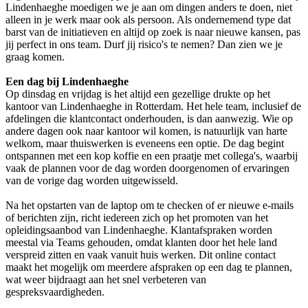
Lindenhaeghe moedigen we je aan om dingen anders te doen, niet
alleen in je werk maar ook als persoon. Als ondernemend type dat
barst van de initiatieven en altijd op zoek is naar nieuwe kansen, pas
jij perfect in ons team. Durf jij risico's te nemen? Dan zien we je
graag komen.
Een dag bij Lindenhaeghe
Op dinsdag en vrijdag is het altijd een gezellige drukte op het
kantoor van Lindenhaeghe in Rotterdam. Het hele team, inclusief de
afdelingen die klantcontact onderhouden, is dan aanwezig. Wie op
andere dagen ook naar kantoor wil komen, is natuurlijk van harte
welkom, maar thuiswerken is eveneens een optie. De dag begint
ontspannen met een kop koffie en een praatje met collega's, waarbij
vaak de plannen voor de dag worden doorgenomen of ervaringen
van de vorige dag worden uitgewisseld.
Na het opstarten van de laptop om te checken of er nieuwe e-mails
of berichten zijn, richt iedereen zich op het promoten van het
opleidingsaanbod van Lindenhaeghe. Klantafspraken worden
meestal via Teams gehouden, omdat klanten door het hele land
verspreid zitten en vaak vanuit huis werken. Dit online contact
maakt het mogelijk om meerdere afspraken op een dag te plannen,
wat weer bijdraagt aan het snel verbeteren van
gespreksvaardigheden.