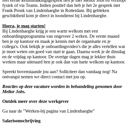
Het eerste kennismakingsgesprek heb je met Melior Jobs en verloopt
fysiek of via Teams. Indien positief dan heb je het 2e gesprek met
Frank Pronk van Lindenhaeghe in Rotterdam. Bij gebleken
geschiktheid kom je direct in loondienst bij Lindenhaeghe.
Hoera, je mag starten!
Bij Lindenhaeghe krijg je een warm welkom met een
onboardingsprogramma van ongeveer 2 weken. De eerste maand
ben je op kantoor en maak je kennis met de organisatie en je
collega's. Ook bekijk je onboardingsvideo's die je alles vertellen wat
je moet weten om goed van start te gaan. Daarna werk je de dinsdag
en de vrijdag op kantoor. De overige dagen mag je lekker thuis
werken maar uiteraard ben je ook dan van harte welkom op kantoor.
Spreekt bovenstaande jou aan? Solliciteer dan vandaag nog! Na
ontvangst nemen we direct contact met jou op.
Reacties op deze vacature worden in behandeling genomen door
Melior Jobs.
Ontdek meer over deze werkgever
Ga naar de "Werken-bij pagina van Lindenhaeghe"
Salarisomschrijving