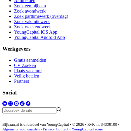
Aanmelden
Zoek een bijbaan
Zoek avondwerk
Zoek parttimewerk (overdag)
Zoek vakantiewerk
Zoek weekendwerk
YoungCapital IOS App
YoungCapital Android App
Werkgevers
Gratis aanmelden
CV Zoeken
Plaats vacature
Veilig betalen
Partners
Social
Bijbaan.nl is onderdeel van YoungCapital • © 2026 • KvK nr: 34330199 •
Algemene voorwaarden
•
Privacy
Contact
•
YoungCapital score