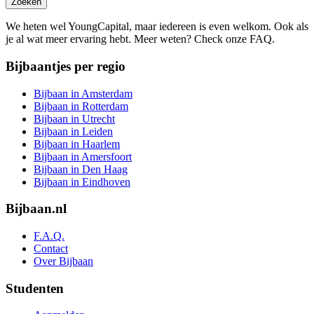
Zoeken
We heten wel YoungCapital, maar iedereen is even welkom. Ook als
je al wat meer ervaring hebt. Meer weten? Check onze FAQ.
Bijbaantjes per regio
Bijbaan in Amsterdam
Bijbaan in Rotterdam
Bijbaan in Utrecht
Bijbaan in Leiden
Bijbaan in Haarlem
Bijbaan in Amersfoort
Bijbaan in Den Haag
Bijbaan in Eindhoven
Bijbaan.nl
F.A.Q.
Contact
Over Bijbaan
Studenten