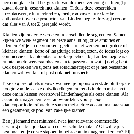
persoonlijk. Je bent hét gezicht van de dienstverlening en brengt je
dagen door in gesprek met klanten. Tijdens deze gesprekken
inventariseer je hun behoeften, bied je advies en maak je hen
enthousiast over de producten van Lindenhaeghe. Je zorgt ervoor
dat alles van A tot Z geregeld wordt.
Klanten zijn onder te verdelen in verschillende segmenten. Samen
kijken we welk segment het beste aansluit bij jouw ambities en
talenten. Of je nu de voorkeur geeft aan het werken met grotere of
kleinere klanten, korte of langdurige salestrajecten, de focus legt op
commercie en klantcontact of ook op beheer, bij Lindenhaeghe is er
ruimte om de werkzaamheden aan te passen aan wat jij nodig hebt.
Ook bespreken we tijdens het sollicitatietraject of je met bestaande
klanten wilt werken of juist ook met prospects.
Elke dag brengt iets nieuws wanneer je bij ons werkt. Je blijft op de
hoogte van de laatste ontwikkelingen en trends in de markt en zet
deze om in kansen voor zowel Lindenhaeghe als onze klanten. Als
accountmanager ben je verantwoordelijk voor je eigen
klantenportfolio, of werk je samen met andere accountmanagers aan
een gezamenlijke pool van zakelijke klanten.
Ben jij iemand met minimaal twee jaar relevante commerciële
ervaring en ben je klaar om een verschil te maken? Of wil je juist
beginnen en je eerste stappen in het accountmanagement zetten? Bij